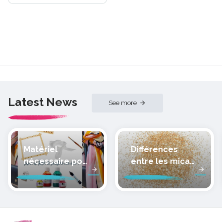
Latest News
See more
Matériel
Différences
nécessaire pour
entre les micas
peindre la soie
des pâtes
polymères
cernit