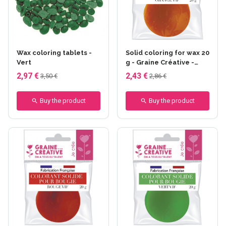
Wax coloring tablets -
Solid coloring for wax 20
Vert
g - Graine Créative -
Orange Vif
2,97 €
2,43 €
3,50 €
2,86 €
Buy the product
Buy the product