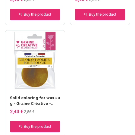
Buy the product
Buy the product
Solid coloring for wax 20
g - Graine Créative -
Jaune Vif
2,43 €
2,86 €
Buy the product