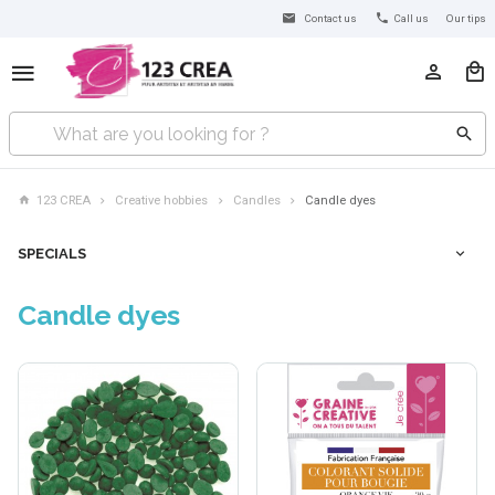
Contact us
Call us
Our tips
123 CREA
Creative hobbies
Candles
Candle dyes
SPECIALS
Candle dyes