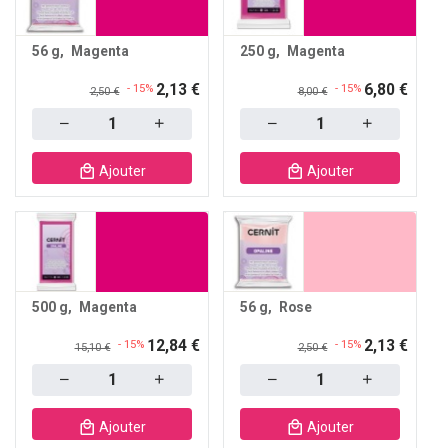
56 g
Magenta
250 g
Magenta
2,13 €
6,80 €
- 15%
- 15%
2,50 €
8,00 €
Quantity
Quantity
Ajouter
Ajouter
500 g
Magenta
56 g
Rose
12,84 €
2,13 €
- 15%
- 15%
15,10 €
2,50 €
Quantity
Quantity
Ajouter
Ajouter