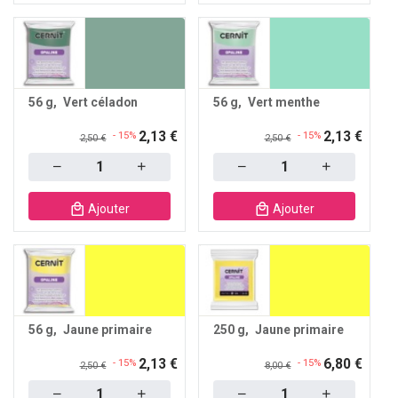
56 g
Vert céladon
56 g
Vert menthe
2,13 €
2,13 €
- 15%
- 15%
2,50 €
2,50 €
Quantity
Quantity
Ajouter
Ajouter
56 g
Jaune primaire
250 g
Jaune primaire
2,13 €
6,80 €
- 15%
- 15%
2,50 €
8,00 €
Quantity
Quantity