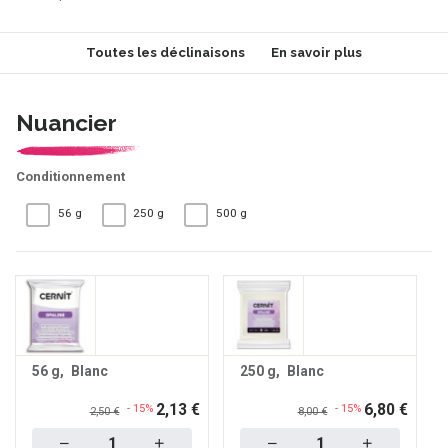
Toutes les déclinaisons
En savoir plus
Nuancier
Conditionnement
56 g
250 g
500 g
56 g
Blanc
250 g
Blanc
2,13 €
6,80 €
- 15%
- 15%
2,50 €
8,00 €
Quantity
Quantity