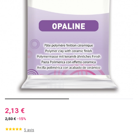
2,13 €
2,50 €
-15%
5 avis