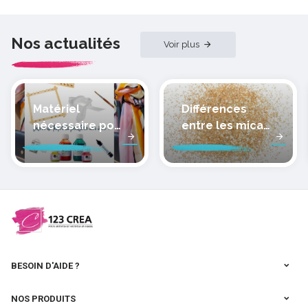
Nos actualités
Voir plus
Matériel
Différences
nécessaire pour
entre les micas
peindre la soie
des pâtes
polymères
cernit
BESOIN D'AIDE ?
NOS PRODUITS