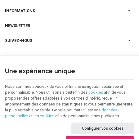
INFORMATIONS
NEWSLETTER
SUIVEZ-NOUS
Une expérience unique
Nous sommes soucieux de vous offrir une navigation sécurisée et
personnalisable. Nous utilisons à cette fin des
cookies
afin de vous
proposer des offres adaptées à vos centres d’intérêt, recueillir
anonymement des données de statistiques et vous permettre une visite
la plus agréable possible. Google pourrait utiliser vos
données
personnelles
et les
cookies
afin de personnaliser ses publicités.
123 CREA | N° d'entreprise : BE0655.921.918 |
Mentions légales & Contact
|
Configurer vos cookies
Conditions générales
Conditions d'utilisation du site web
|
Cookies
|
Données personnelles
|