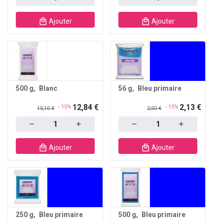
Ajouter
Ajouter
500 g
Blanc
56 g
Bleu primaire
12,84 €
2,13 €
- 15%
- 15%
15,10 €
2,50 €
Quantity
Quantity
Ajouter
Ajouter
250 g
Bleu primaire
500 g
Bleu primaire