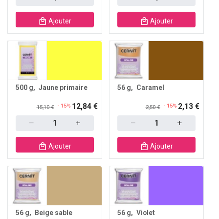
Ajouter
Ajouter
500 g
Jaune primaire
56 g
Caramel
12,84 €
2,13 €
- 15%
- 15%
15,10 €
2,50 €
Quantity
Quantity
Ajouter
Ajouter
56 g
Beige sable
56 g
Violet