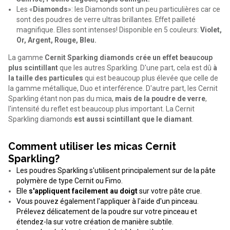
Les «
Diamonds
»: les Diamonds sont un peu particulières car ce
sont des poudres de verre ultras brillantes. Effet pailleté
magnifique. Elles sont intenses! Disponible en 5 couleurs:
Violet,
Or, Argent, Rouge, Bleu.
La gamme
Cernit Sparking diamonds crée un effet beaucoup
plus scintillant
que les autres Sparkling. D'une part, cela est dû
à
la taille des particules
qui est beaucoup plus élevée que celle de
la gamme métallique, Duo et interférence. D'autre part, les Cernit
Sparkling étant non pas du mica,
mais de la poudre de verre
,
l'intensité du reflet est beaucoup plus important. La Cernit
Sparkling diamonds
est aussi scintillant que le diamant
.
Comment utiliser les micas Cernit
Sparkling?
Les poudres Sparkling s'utilisent principalement sur de la pâte
polymère de type Cernit ou Fimo.
Elle
s'appliquent facilement au doigt
sur votre pâte crue.
Vous pouvez également l'appliquer à l'aide d'un pinceau.
Prélevez délicatement de la poudre sur votre pinceau et
étendez-la sur votre création de manière subtile.