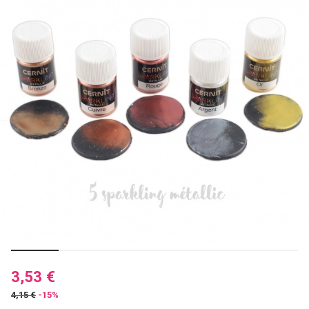
3,53 €
4,15 €
-15%