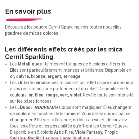
En savoir plus
Découvrez les poudre Cernit Sparkling, nos toutes nouvelles
poudres de micas colorés.
Les différents effets créés par les mica
Cernit Sparkling
Les
Metalliques
: teintes métalliques de 5 coloris différents.
Elles sont particulièrement intenses et brillantes. Disponible en
or, cuivre, bronze, argent, et rouge
.
Les «
Interférences
»
: ces micas ont un reflet coloré qui donnera
à vos réalisations une profondeur et du relief. Disponible en 5
couleurs:
or, bleu, rouge, vert, violet
. Révèle toute son intensité
sur les pâtes foncées.
Les «
Duos
»:
NOUVEAU
les duos sont magiques! Elles changent
de couleur en fonction de la lumière! Vous serez surpris par ce
changement! Du vert à l'orange, du bleu au violet, découvrez
tous les effets et les possibilités qu'offrent les Cernit «Duos».
Disponible en 5 coloris
Artic Fire, Viola Fantasy, Tropic
Sunrise, Pacific Lagoon, Lapis Sunlight.