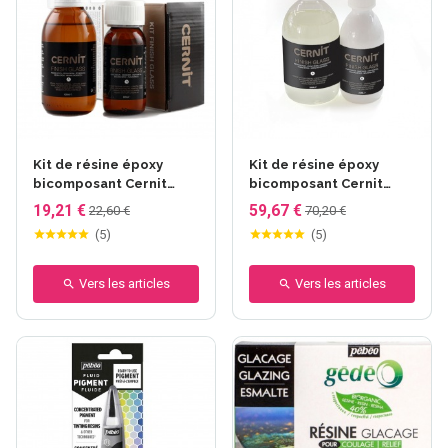
Kit de résine époxy
Kit de résine époxy
bicomposant Cernit
bicomposant Cernit
Finish Glass - 120ml +
Finish Glass - 500ml +
19,21 €
59,67 €
22,60 €
70,20 €
60ml
250ml
(
5
)
(
5
)
Vers les articles
Vers les articles