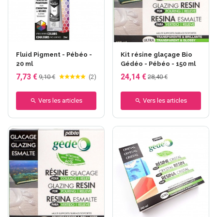
+7 autres
Fluid Pigment - Pébéo -
Kit résine glaçage Bio
20 ml
Gédéo - Pébéo - 150 ml
7,73 €
24,14 €
9,10 €
(
2
)
28,40 €
Vers les articles
Vers les articles