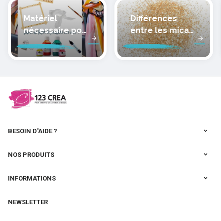
Matériel
Différences
nécessaire pour
entre les micas
peindre la soie
des pâtes
polymères
cernit
BESOIN D'AIDE ?
NOS PRODUITS
INFORMATIONS
NEWSLETTER