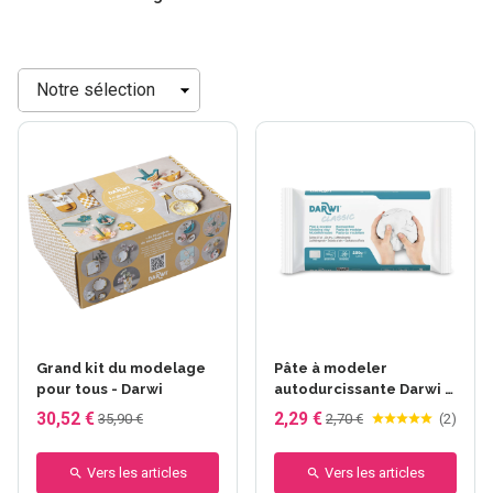
Trier
Grand kit du modelage
Pâte à modeler
pour tous - Darwi
autodurcissante Darwi -
Classic - 250 g
30,52 €
2,29 €
35,90 €
2,70 €
(
2
)
Vers les articles
Vers les articles