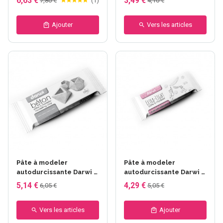
6,63 €
3,49 €
7,80 €
(
1
)
4,10 €
Ajouter
Vers les articles
Pâte à modeler
Pâte à modeler
autodurcissante Darwi -
autodurcissante Darwi -
Béton (gris) - 1000 g
Extra Light - 160 g
5,14 €
4,29 €
6,05 €
5,05 €
Vers les articles
Ajouter