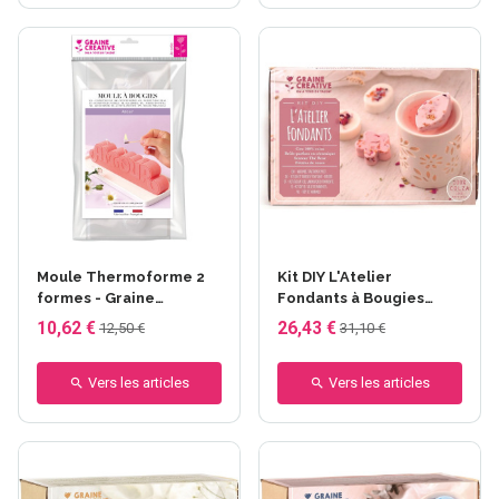
Moule Thermoforme 2
Kit DIY L'Atelier
formes - Graine
Fondants à Bougies
Créative - Amour
Fleuries - Graine
10,62 €
26,43 €
12,50 €
31,10 €
Créative - Fondant Rose
fleurie
Vers les articles
Vers les articles