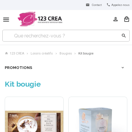
Contact
Appelez-nous
123 CREA
Loisirs créatifs
Bougies
Kit bougie
PROMOTIONS
Kit bougie