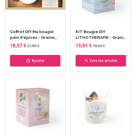
Coffret DIY Ma bougie
KIT Bougie DIY
pain d'épices - Graine
LITHOTHERAPIE - Graine
Créative
Créative - Amour -
18,57 €
15,81 €
21,85 €
18,60 €
Quartz Rose
Ajouter
Vers les articles