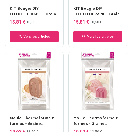
KIT Bougie DIY
KIT Bougie DIY
LITHOTHERAPIE - Graine
LITHOTHERAPIE - Graine
Créative - Bonheur -
Créative - Sérénité -
15,81 €
15,81 €
18,60 €
18,60 €
Aventurine
Améthyste
Vers les articles
Vers les articles
Moule Thermoforme 2
Moule Thermoforme 2
formes - Graine
formes - Graine
Créative - Line Arts
Créative - Arc en ciel
10,62 €
10,62 €
12,50 €
12,50 €