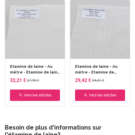
Etamine de laine - Au
Etamine de laine - Au
mètre - Etamine de laine
mètre - Etamine de
70% soie 30% - larg.140
laine- larg.140 cm -
32,21 €
29,42 €
37,90 €
34,61 €
cm - 65gr/m²
80gr/m²
Vers les articles
Vers les articles
Besoin de plus d'informations sur
l'étamine de laine?