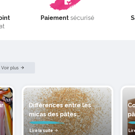
oint
Paiement
sécurisé
S
at
Voir plus
ur
Différences entre les
Co
micas des pâtes
pâ
polymères cernit
mo
Lire la suite
Lir