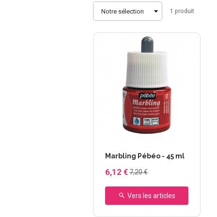
Trier
1
produit
+5 autres
Marbling Pébéo - 45 ml
6,12 €
7,20 €
Vers les articles