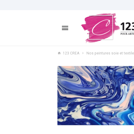
123 CREA
Nos peintures soie et textil