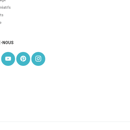
réatifs
ts
e
Z-NOUS