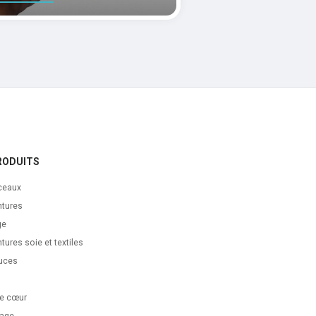
RODUITS
ceaux
ntures
ge
tures soie et textiles
uces
s
e cœur
age