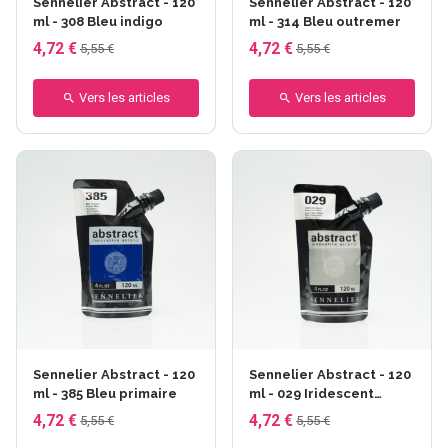
Sennelier Abstract - 120
Sennelier Abstract - 120
ml - 308 Bleu indigo
ml - 314 Bleu outremer
4,72 €
4,72 €
5,55 €
5,55 €
Vers les articles
Vers les articles
Sennelier Abstract - 120
Sennelier Abstract - 120
ml - 385 Bleu primaire
ml - 029 Iridescent
argent
4,72 €
4,72 €
5,55 €
5,55 €