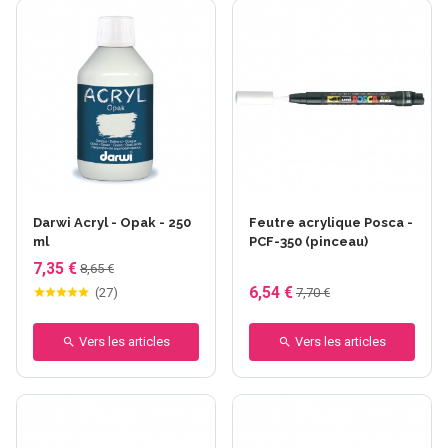
+9 autres
+5 autres
Darwi Acryl - Opak - 250
Feutre acrylique Posca -
ml
PCF-350 (pinceau)
7,35 €
8,65 €
6,54 €
(
27
)
7,70 €
Vers les articles
Vers les articles