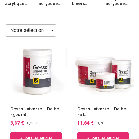
acrylique
acrylique
Liners
acrylique
Darwi Acryl
Darwi Acryl
acrylique
Posca
Opak
Sennelier
Trier
Gesso universel - Dalbe
Gesso universel - Dalbe
- 500 ml
- 1 L
8,67 €
11,64 €
10,20 €
13,70 €
Vers les articles
Vers les articles