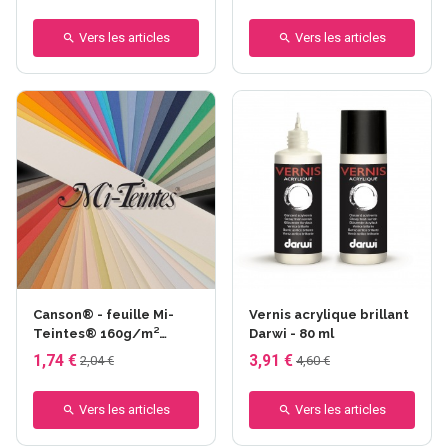
Vers les articles
Vers les articles
+45 autres
Canson® - feuille Mi-
Vernis acrylique brillant
Teintes® 160g/m²
Darwi - 80 ml
50x65cm
1,74 €
3,91 €
2,04 €
4,60 €
Vers les articles
Vers les articles