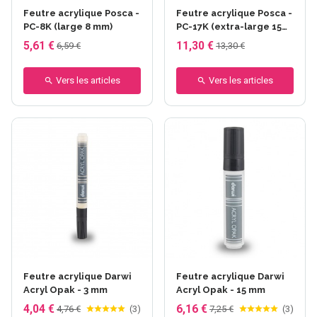
Feutre acrylique Posca -
Feutre acrylique Posca -
PC-8K (large 8 mm)
PC-17K (extra-large 15
mm)
5,61 €
11,30 €
6,59 €
13,30 €
Vers les articles
Vers les articles
+24 autres
+7 autres
Feutre acrylique Darwi
Feutre acrylique Darwi
Acryl Opak - 3 mm
Acryl Opak - 15 mm
4,04 €
6,16 €
4,76 €
(
3
)
7,25 €
(
3
)