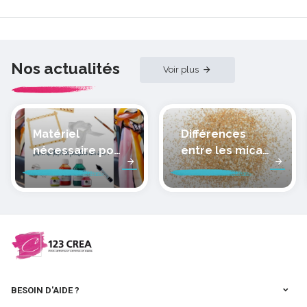
Nos actualités
Voir plus
Matériel
Différences
nécessaire pour
entre les micas
peindre la soie
des pâtes
polymères
cernit
BESOIN D'AIDE ?