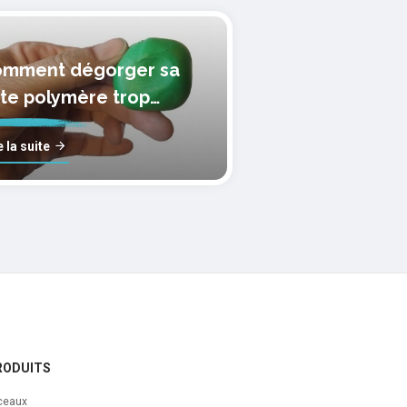
mment dégorger sa
te polymère trop
lle?
e la suite
RODUITS
ceaux