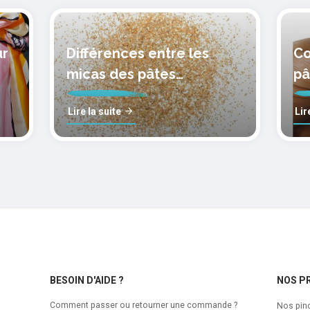
ur
Différences entre les
Co
micas des pâtes
pâ
polymères cernit
mo
Lire la suite
Lir
BESOIN D'AIDE ?
NOS P
Comment passer ou retourner une commande ?
Nos pin