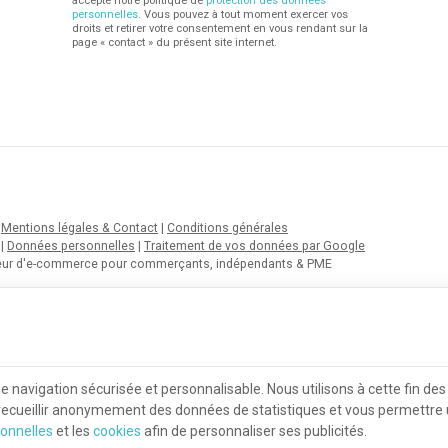
accepté notre politique de
protection des données
personnelles
. Vous pouvez à tout moment exercer vos
droits et retirer votre consentement en vous rendant sur la
page « contact » du présent site internet.
|
Mentions légales & Contact
|
Conditions générales
|
Données personnelles
|
Traitement de vos données par Google
teur d'e-commerce pour commerçants, indépendants & PME
navigation sécurisée et personnalisable. Nous utilisons à cette fin de
 recueillir anonymement des données de statistiques et vous permettre un
onnelles
et les
cookies
afin de personnaliser ses publicités.