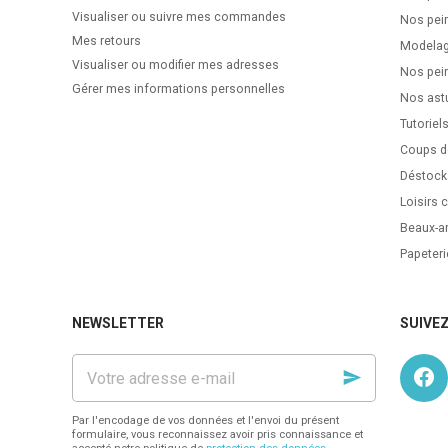
Visualiser ou suivre mes commandes
Nos pei
Mes retours
Modela
Visualiser ou modifier mes adresses
Nos pein
Gérer mes informations personnelles
Nos ast
Tutoriel
Coups d
Déstock
Loisirs c
Beaux-ar
Papeteri
NEWSLETTER
SUIVE
Votre
adresse
e-
mail
Par l'encodage de vos données et l'envoi du présent
formulaire, vous reconnaissez avoir pris connaissance et