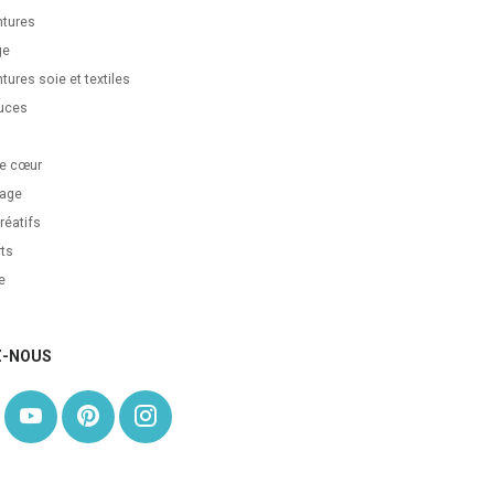
ntures
ge
tures soie et textiles
uces
s
e cœur
age
réatifs
ts
e
Z-NOUS