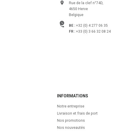
Rue de la clef n°74D,
4650 Herve
Belgique
BE :
+32 (0) 4 277 06 35
FR :
+33 (0) 3 66 32 08 24
INFORMATIONS
Notre entreprise
Livraison et frais de port
Nos promotions
Nos nouveautés