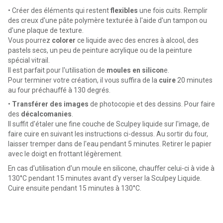
• Créer des éléments qui restent
flexibles
une fois cuits. Remplir
des creux d'une pâte polymère texturée à l'aide d'un tampon ou
d'une plaque de texture.
Vous pourrez
colorer
ce liquide avec des encres à alcool, des
pastels secs, un peu de peinture acrylique ou de la peinture
spécial vitrail.
Il est parfait pour l'utilisation de
moules en silicon
e.
Pour terminer votre création, il vous suffira de la
cuire
20 minutes
au four préchauffé à 130 degrés.
•
Transférer des images
de photocopie et des dessins. Pour faire
des
décalcomanies
.
Il suffit d'étaler une fine couche de Sculpey liquide sur l'image, de
faire cuire en suivant les instructions ci-dessus. Au sortir du four,
laisser tremper dans de l'eau pendant 5 minutes. Retirer le papier
avec le doigt en frottant légèrement.
En cas d'utilisation d'un moule en silicone, chauffer celui-ci à vide à
130°C pendant 15 minutes avant d'y verser la Sculpey Liquide.
Cuire ensuite pendant 15 minutes à 130°C.