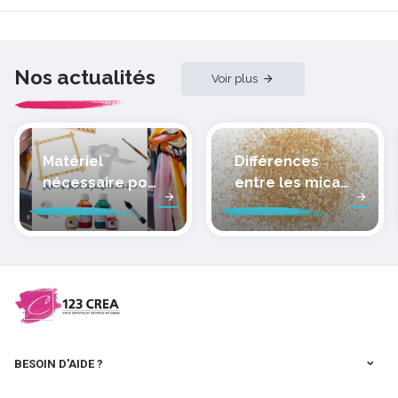
Nos actualités
Voir plus
Matériel
Différences
nécessaire pour
entre les micas
peindre la soie
des pâtes
polymères
cernit
BESOIN D'AIDE ?