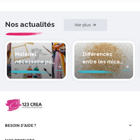
Nos actualités
Voir plus
Matériel
Différences
nécessaire pour
entre les micas
peindre la soie
des pâtes
polymères
cernit
BESOIN D'AIDE ?