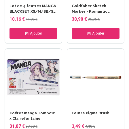
Lot de 4 feutres MANGA
Goldfaber Sketch
BLACKSET XS/M/SB/SC
Marker - Romantic
- FABER castell
Manga - Faber castell
10,16 €
30,90 €
11,95 €
36,35 €
Ajouter
Ajouter
Coffret manga Tombow
Feutre Pigma Brush
x Clairefontaine
31,87 €
3,49 €
37,50 €
4,10 €