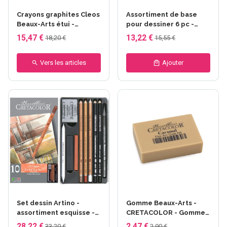
Crayons graphites Cleos
Assortiment de base
Beaux-Arts étui -
pour dessiner 6 pc -
CRETACOLOR - 12
CRETACOLOR
15,47 €
13,22 €
18,20 €
15,55 €
pièces
Vers les articles
Ajouter
Set dessin Artino -
Gomme Beaux-Arts -
assortiment esquisse -
CRETACOLOR - Gomme
CRETACOLOR
caramel
28,22 €
2,47 €
33,20 €
2,90 €