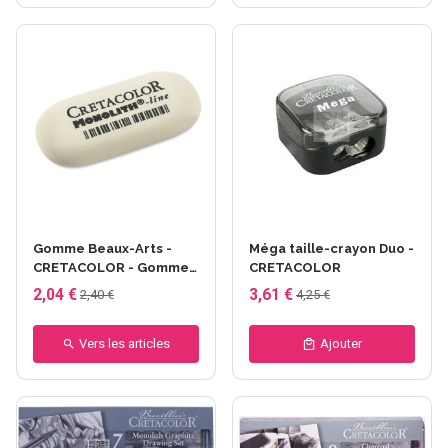
Gomme Beaux-Arts -
Méga taille-crayon Duo -
CRETACOLOR - Gomme
CRETACOLOR
monolith grande
2,04 €
3,61 €
2,40 €
4,25 €
Vers les articles
Ajouter