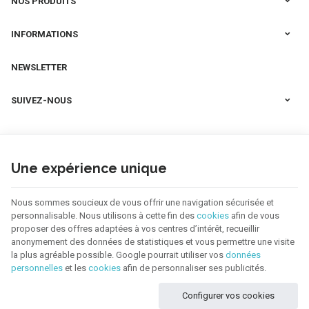
NOS PRODUITS
INFORMATIONS
NEWSLETTER
SUIVEZ-NOUS
Une expérience unique
Nous sommes soucieux de vous offrir une navigation sécurisée et
personnalisable. Nous utilisons à cette fin des
cookies
afin de vous
proposer des offres adaptées à vos centres d’intérêt, recueillir
anonymement des données de statistiques et vous permettre une visite
la plus agréable possible. Google pourrait utiliser vos
données
personnelles
et les
cookies
afin de personnaliser ses publicités.
123 CREA | N° d'entreprise : BE0655.921.918 |
Mentions légales & Contact
|
Configurer vos cookies
Conditions générales
Conditions d'utilisation du site web
|
Cookies
|
Données personnelles
|