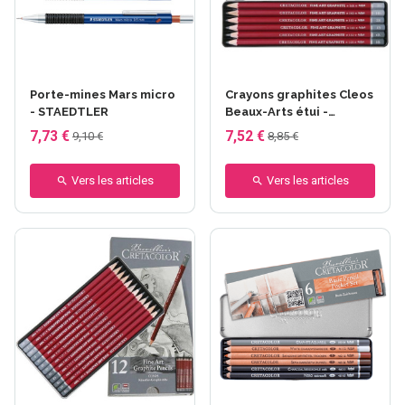
Porte-mines Mars micro
Crayons graphites Cleos
- STAEDTLER
Beaux-Arts étui -
CRETACOLOR - 6 pièces
7,73 €
7,52 €
9,10 €
8,85 €
Vers les articles
Vers les articles