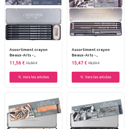
Assortiment crayon
Assortiment crayon
Beaux-Arts -
Beaux-Arts -
CRETACOLOR - Monolith
CRETACOLOR - Charcoal
11,56 €
15,47 €
13,60 €
18,20 €
+ gomme 7 pièces
- 8 pièces
Vers les articles
Vers les articles