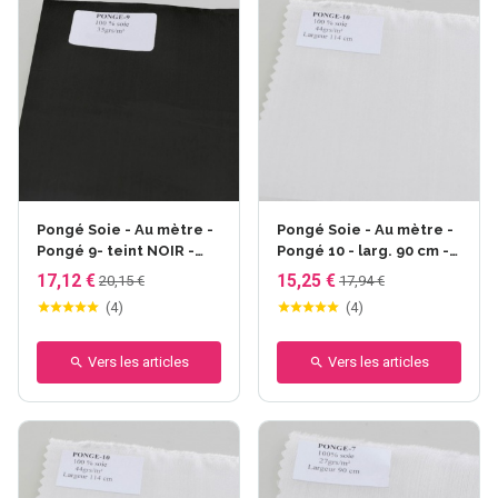
Pongé Soie - Au mètre -
Pongé Soie - Au mètre -
Pongé 9- teint NOIR -
Pongé 10 - larg. 90 cm -
larg. 90 cm - 35gr/m²
44gr/m²
17,12 €
15,25 €
20,15 €
17,94 €
(
4
)
(
4
)
Vers les articles
Vers les articles