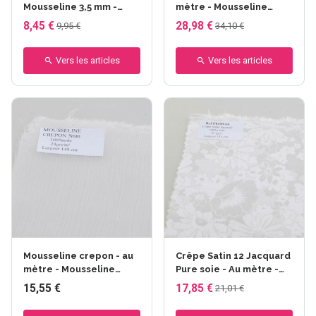
Mousseline 3,5 mm -
mètre - Mousseline
larg. 90 cm
crepon 5 mm 22 gr - 140
8,45 €
28,98 €
9,95 €
34,10 €
cm
Vers les articles
Vers les articles
Mousseline crepon - au
Crêpe Satin 12 Jacquard
mètre - Mousseline
Pure soie - Au mètre -
Crêpon 5 mm - larg. 114
Dessin floral 12 mm -
15,55 €
17,85 €
21,01 €
cm
larg. 114 cm- 52gr/m²