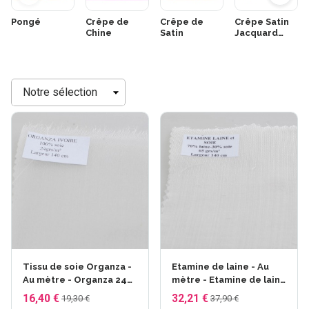
Pongé
Crêpe de
Crêpe de
Crêpe Satin
Chine
Satin
Jacquard
Pure soie -
avec motifs
Trier
Tissu de soie Organza -
Etamine de laine - Au
Au mètre - Organza 24
mètre - Etamine de laine
gr - 140 cm
70% soie 30% - larg.140
16,40 €
32,21 €
19,30 €
37,90 €
cm - 65gr/m²