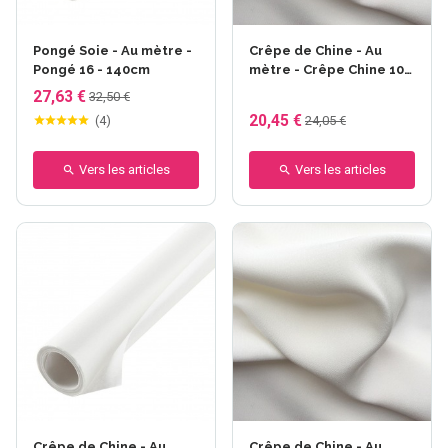
Pongé Soie - Au mètre -
Crêpe de Chine - Au
Pongé 16 - 140cm
mètre - Crêpe Chine 10
mm - larg. 114 cm -
27,63 €
32,50 €
44gr/m²
20,45 €
(
4
)
24,05 €
Vers les articles
Vers les articles
Crêpe de Chine - Au
Crêpe de Chine - Au