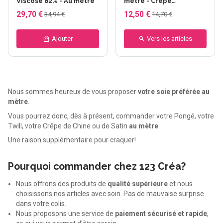
Viscose 82% - Au mètre
mètre - Crêpe
georgette 8 mm - larg.
29,70 €
12,50 €
34,94 €
14,70 €
90cm - 36gr/m²
Ajouter
Vers les articles
Nous sommes heureux de vous proposer
votre soie préférée au
mètre
.
Vous pourrez donc, dès à présent, commander votre Pongé, votre
Twill, votre Crêpe de Chine ou de Satin
au mètre
.
Une raison supplémentaire pour craquer!
Pourquoi commander chez 123 Créa?
Nous offrons des produits de
qualité supérieure
et nous
choisissons nos articles avec soin. Pas de mauvaise surprise
dans votre colis.
Nous proposons une service de
paiement sécurisé et rapide
,