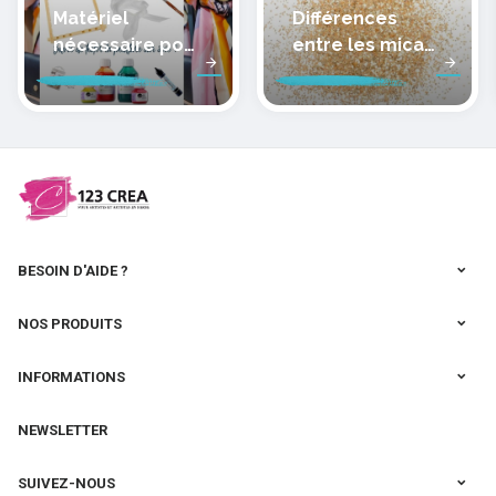
Matériel
Différences
nécessaire pour
entre les micas
peindre la soie
des pâtes
polymères
cernit
BESOIN D'AIDE ?
NOS PRODUITS
INFORMATIONS
NEWSLETTER
SUIVEZ-NOUS