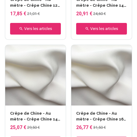
mètre - Crêpe Chine 12
mètre - Crêpe Chine 14
mm - larg. 90 cm -
mm - larg. 114 cm -
17,85 €
20,91 €
21,01 €
24,60 €
53gr/m²
62gr/m²
Vers les articles
Vers les articles
Crêpe de Chine - Au
Crêpe de Chine - Au
mètre - Crêpe Chine 14
mètre - Crêpe Chine 16
mm - larg. 140 cm - 62
mm - larg. 140 cm - 75
25,07 €
26,77 €
29,50 €
31,50 €
gr/m2
gr/m2