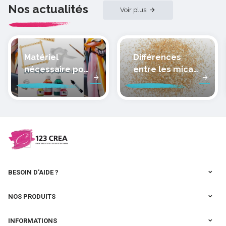
Nos actualités
Voir plus
Matériel
Différences
nécessaire pour
entre les micas
peindre la soie
des pâtes
polymères
cernit
BESOIN D'AIDE ?
NOS PRODUITS
INFORMATIONS