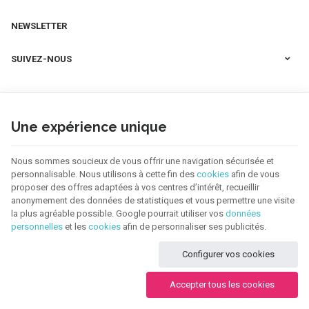
NEWSLETTER
SUIVEZ-NOUS
Une expérience unique
Nous sommes soucieux de vous offrir une navigation sécurisée et
personnalisable. Nous utilisons à cette fin des
cookies
afin de vous
proposer des offres adaptées à vos centres d’intérêt, recueillir
anonymement des données de statistiques et vous permettre une visite
la plus agréable possible. Google pourrait utiliser vos
données
personnelles
et les
cookies
afin de personnaliser ses publicités.
123 CREA | N° d'entreprise : BE0655.921.918 |
Mentions légales & Contact
|
Configurer vos cookies
Conditions générales
Conditions d'utilisation du site web
|
Cookies
|
Données personnelles
|
Traitement de vos données par Google
Accepter tous les cookies
© Copyright 2026 -
E-net Business
, accélérateur d'e-commerce pour
commerçants, indépendants & PME