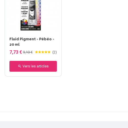
+7 autres
Fluid Pigment - Pébéo -
20 ml
7,73 €
9,10 €
(
2
)
Vers les articles