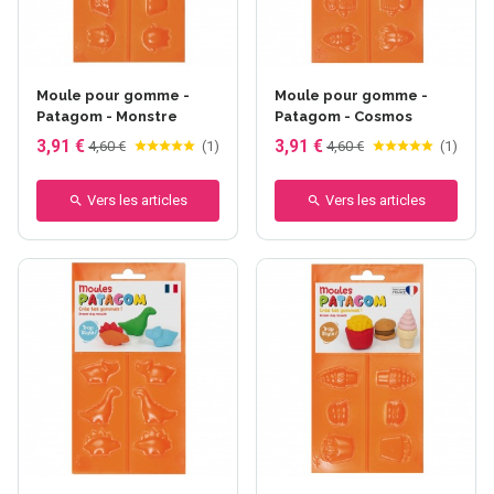
Moule pour gomme -
Moule pour gomme -
Patagom - Monstre
Patagom - Cosmos
3,91 €
3,91 €
4,60 €
(
1
)
4,60 €
(
1
)
Vers les articles
Vers les articles