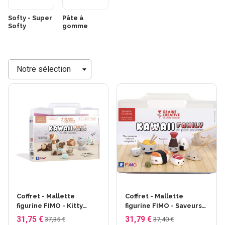
Softy - Super
Pâte à
Softy
gomme
Trier
Coffret - Mallette
Coffret - Mallette
figurine FIMO - Kitty
figurine FIMO - Saveurs
Family
d'Asie
31,75 €
31,79 €
37,35 €
37,40 €