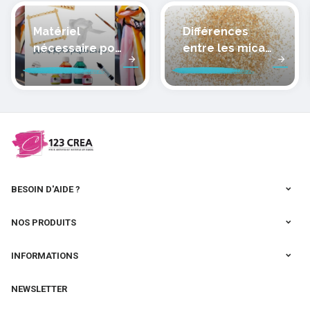
Matériel
Différences
nécessaire pour
entre les micas
peindre la soie
des pâtes
polymères
cernit
BESOIN D'AIDE ?
NOS PRODUITS
INFORMATIONS
NEWSLETTER