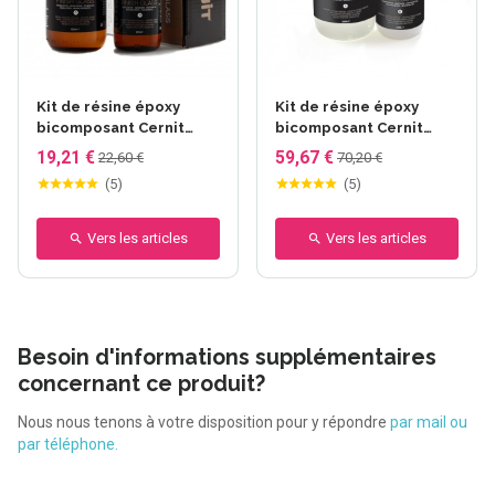
Kit de résine époxy
Kit de résine époxy
bicomposant Cernit
bicomposant Cernit
Finish Glass - 120ml +
Finish Glass - 500ml +
19,21 €
59,67 €
22,60 €
70,20 €
60ml
250ml
(
5
)
(
5
)
Vers les articles
Vers les articles
Besoin d'informations supplémentaires
concernant ce produit?
Nous nous tenons à votre disposition pour y répondre
par mail ou
par téléphone.