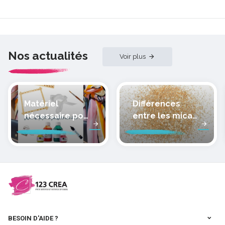
Nos actualités
Voir plus
Matériel
Différences
nécessaire pour
entre les micas
peindre la soie
des pâtes
polymères
cernit
BESOIN D'AIDE ?