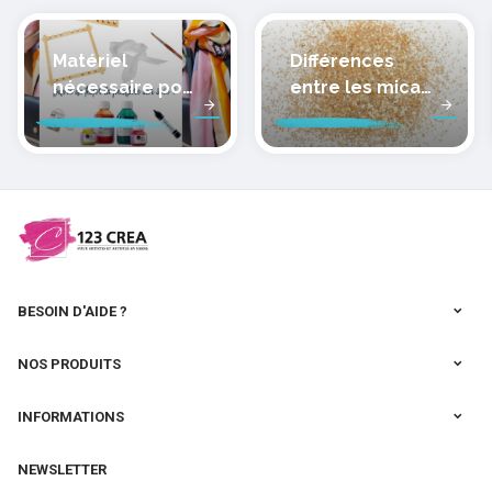
Matériel
Différences
nécessaire pour
entre les micas
peindre la soie
des pâtes
polymères
cernit
BESOIN D'AIDE ?
NOS PRODUITS
INFORMATIONS
NEWSLETTER