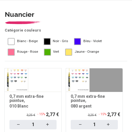
Nuancier
Catégorie couleurs
Blanc - Beige
Noir - Gris
Bleu - Violet
Rouge - Rose
Vert
Jaune - Orange
0,7 mm extra-fine
0,7 mm extra-fine
pointue
pointue
010 Blanc
080 argent
2,77 €
2,77 €
- 15%
- 15%
3,25 €
3,25 €
Quantity
Quantity