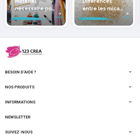
Matériel
Différences
nécessaire pour
entre les micas
peindre la soie
des pâtes
polymères
cernit
BESOIN D'AIDE ?
NOS PRODUITS
INFORMATIONS
NEWSLETTER
SUIVEZ-NOUS