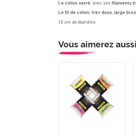
Le coton serré:
avec ses
filaments t
Le fil de coton:
très doux
,
large bro
10 cm de diamètre
Vous aimerez auss