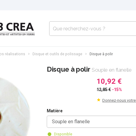
os réalisations
Disque et outils de polissage
Disque à polir
Disque à polir
Souple en flanelle
10,92 €
12,85 €
-15%
Donnez-nous votre
Matière
Souple en flanelle
Disponible