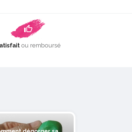
atisfait
ou remboursé
mment dégorger sa