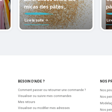
micas des pâtes
pâ
polymères cernit
mo
Lire la suite
Lir
BESOIN D'AIDE ?
NOS P
Comment passer ou retourner une commande ?
Nos pin
Visualiser ou suivre mes commandes
Nos pei
Mes retours
Modela
Visualiser ou modifier mes adresses
Nos pein