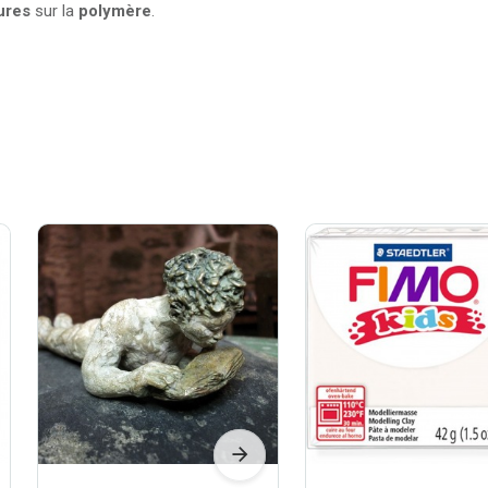
ures
sur la
polymère
.