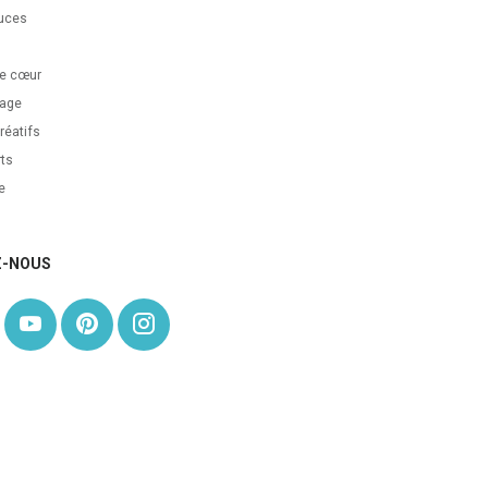
uces
s
e cœur
age
réatifs
ts
e
Z-NOUS