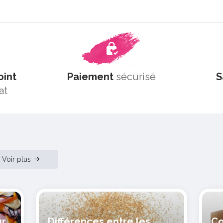
oint
Paiement
sécurisé
S
at
Voir plus
ur
Différences entre les
Co