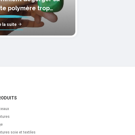
te polymère trop
lle?
e la suite
RODUITS
ceaux
ntures
ge
tures soie et textiles