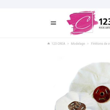
123 CREA
Modelage
Finitions de v