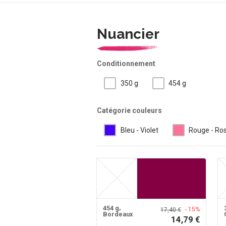
Nuancier
Conditionnement
350 g
454 g
Catégorie couleurs
Bleu - Violet
Rouge - Ro
454 g
- 15%
17,40 €
Bordeaux
14,79 €