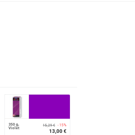
350 g
- 15%
15,29 €
Violet
13,00 €