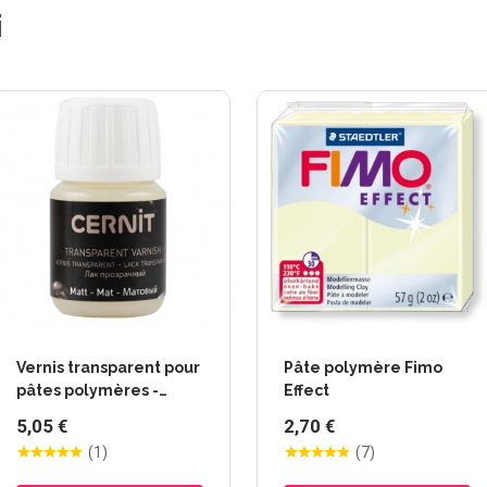
i
Vernis transparent pour
Pâte polymère Fimo
pâtes polymères -
Effect
Cernit
5,05 €
2,70 €
(
1
)
(
7
)