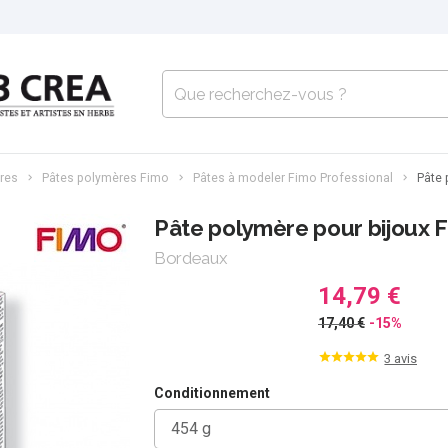
res
Pâtes polymères Fimo
Pâtes à modeler Fimo Professional
Pâte 
Pâte polymère pour bijoux 
Bordeaux
14,79 €
17,40 €
-15%
3 avis
Conditionnement
454 g