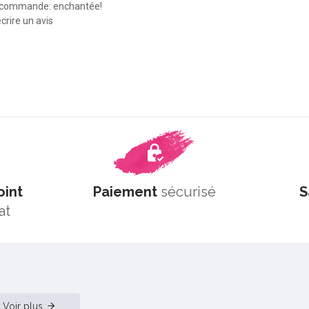
 commande: enchantée!
crire un avis
oint
Paiement
sécurisé
S
at
Voir plus