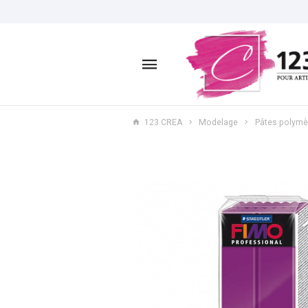
123 CREA
Modelage
Pâtes polymè