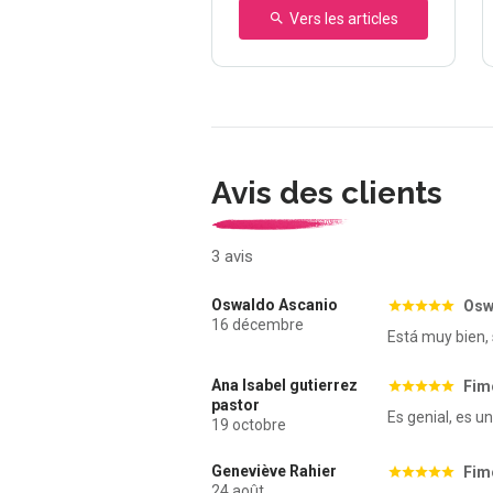
Vers les articles
Avis des clients
3 avis
Oswaldo Ascanio
Osw
16 décembre
Está muy bien, 
Ana Isabel gutierrez
Fim
pastor
Es genial, es u
19 octobre
Geneviève Rahier
Fim
24 août