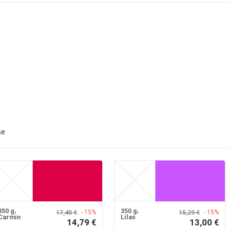
se
350 g
350 g
- 15%
- 15%
17,40 €
15,29 €
Carmin
Lilas
14,79 €
13,00 €