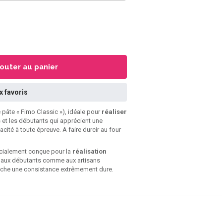
jouter au panier
x favoris
 pâte « Fimo Classic »), idéale pour
réaliser
s et les débutants qui apprécient une
acité à toute épreuve. A faire durcir au four
cialement conçue pour la
réalisation
le aux débutants comme aux artisans
ffiche une consistance extrêmement dure.