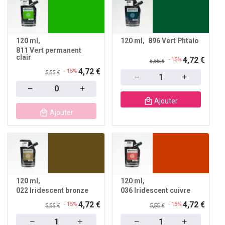
120 ml
120 ml
896 Vert Phtalo
811 Vert permanent
clair
4,72 €
- 15%
5,55 €
4,72 €
- 15%
5,55 €
Quantity
Quantity
Ajouter
Ajouter
120 ml
120 ml
022 Iridescent bronze
036 Iridescent cuivre
4,72 €
4,72 €
- 15%
- 15%
5,55 €
5,55 €
Quantity
Quantity