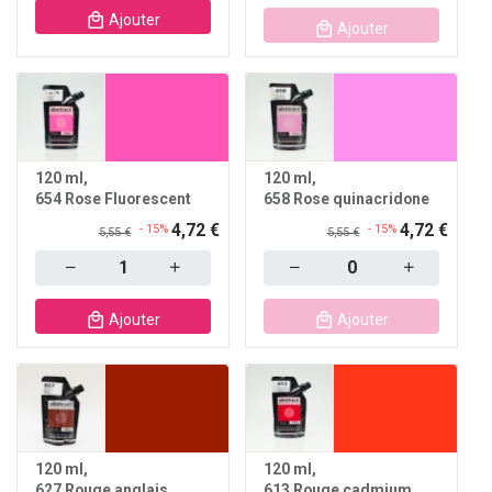
Ajouter
Ajouter
120 ml
120 ml
654 Rose Fluorescent
658 Rose quinacridone
4,72 €
4,72 €
- 15%
- 15%
5,55 €
5,55 €
Quantity
Quantity
Ajouter
Ajouter
120 ml
120 ml
627 Rouge anglais
613 Rouge cadmium