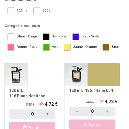
120 ml
500 ml
Catégorie couleurs
Blanc - Beige
Noir - Gris
Bleu - Violet
Rouge - Rose
Vert
Jaune - Orange
Brun
120 ml
120 ml
136 Titane buff
116 Blanc de titane
4,72 €
- 15%
5,55 €
4,72 €
- 15%
5,55 €
Quantity
Quantity
Ajouter
Ajouter