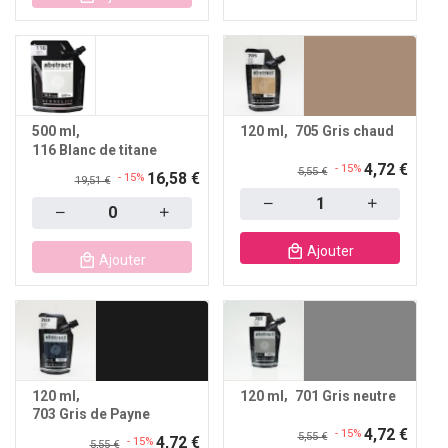
500 ml
120 ml
705 Gris chaud
116 Blanc de titane
4,72 €
- 15%
5,55 €
16,58 €
- 15%
19,51 €
Quantity
Quantity
Ajouter
Ajouter
120 ml
120 ml
701 Gris neutre
703 Gris de Payne
4,72 €
- 15%
5,55 €
4,72 €
- 15%
5,55 €