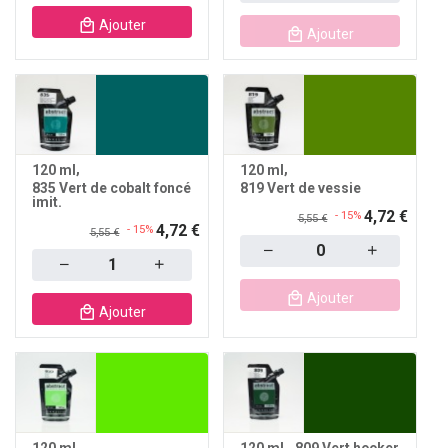
Ajouter
Ajouter
120 ml
120 ml
835 Vert de cobalt foncé
819 Vert de vessie
imit.
4,72 €
- 15%
5,55 €
4,72 €
- 15%
5,55 €
Quantity
Quantity
Ajouter
Ajouter
120 ml
120 ml
809 Vert hooker