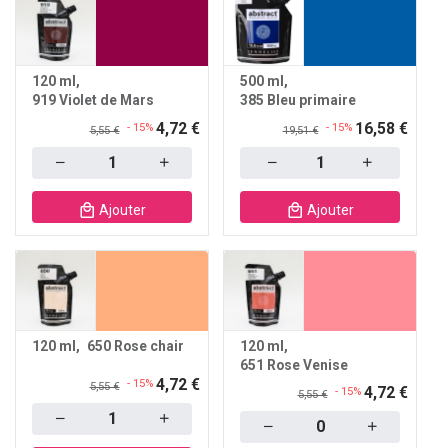
120 ml
500 ml
919 Violet de Mars
385 Bleu primaire
4,72 €
16,58 €
- 15%
- 15%
5,55 €
19,51 €
Quantity
Quantity
Ajouter
Ajouter
120 ml
650 Rose chair
120 ml
651 Rose Venise
4,72 €
- 15%
5,55 €
4,72 €
- 15%
5,55 €
Quantity
Quantity