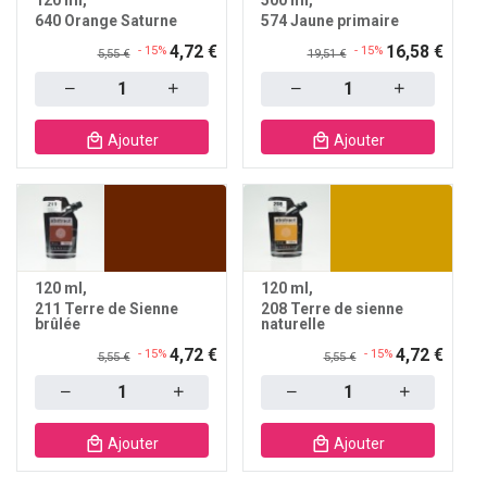
120 ml
500 ml
640 Orange Saturne
574 Jaune primaire
4,72 €
16,58 €
- 15%
- 15%
5,55 €
19,51 €
Quantity
Quantity
Ajouter
Ajouter
120 ml
120 ml
211 Terre de Sienne
208 Terre de sienne
brûlée
naturelle
4,72 €
4,72 €
- 15%
- 15%
5,55 €
5,55 €
Quantity
Quantity
Ajouter
Ajouter