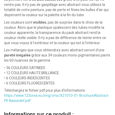
rentre pas. Il n'y pas de gaspillage avec abstract vous utilisez la
totalité de votre peinture, pas de perte et finies les bulles d’air qui
dispersent la couleur sur la palette à la fin du tube.
Les couleurs sont
visibles
, pas de surprise dans le choix de la
couleur. Alors que le plastique opalescent des tubes modifie la
couleur apparente, la transparence du pack abstract rend la
couleur réelle visible. Il n’y a pas de différence de teinte entre ce
que vous voyez à l’extérieur et la couleur qui est à l’intérieur.
Les mélanges que vous obtiendrez avec abstract seront d’une
pureté inégalée
grâce aux 34 couleurs mono-pigmentaires parmi
les 60 nuances de la gamme.
• 36 COULEURS SATINEES
• 12 COULEURS HAUTE BRILLANCE
• 6 COULEURS IRIDESCENTES
• 6 COULEURS FLUORESCENTES
Téléchargez le fichier pdf pour plus d'informations :
https://www.123crea.eu/img/cms/X21010-01-BrochureAbstract-
FR-Bassedef.pdf
Informations sur ce produit :