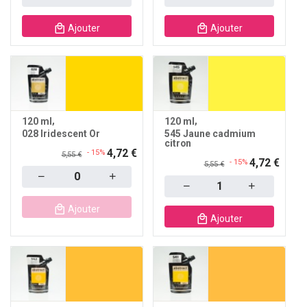
Ajouter
Ajouter
120 ml
120 ml
028 Iridescent Or
545 Jaune cadmium
citron
4,72 €
- 15%
5,55 €
4,72 €
- 15%
5,55 €
Quantity
Quantity
Ajouter
Ajouter