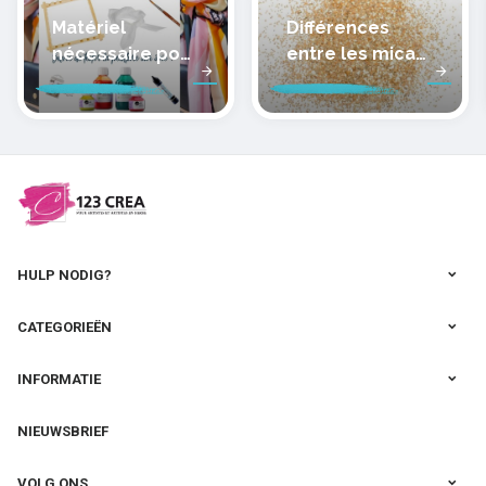
Matériel
Différences
nécessaire pour
entre les micas
peindre la soie
des pâtes
polymères
cernit
HULP NODIG?
CATEGORIEËN
INFORMATIE
NIEUWSBRIEF
VOLG ONS