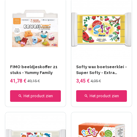
+5 anderen
FIMO beeldjeskoffer 21
Softy wax boetseerklei -
stuks - Yummy Family
Super Softy - Extra
souple (Super Softy)
41,78 €
3,45 €
49,15 €
4,05 €
Het product zien
Het product zien