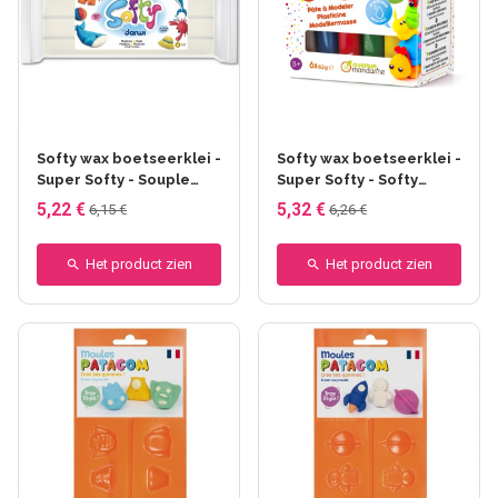
+5 anderen
Softy wax boetseerklei -
Softy wax boetseerklei -
Super Softy - Souple
Super Softy - Softy
(softy)
Assortiment de 6 x 62 g
5,22 €
5,32 €
6,15 €
6,26 €
Het product zien
Het product zien