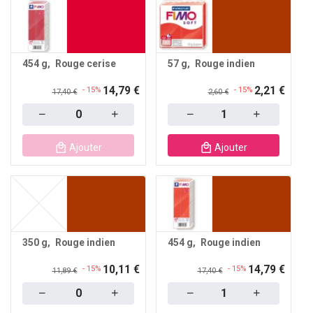
454 g
Rouge cerise
57 g
Rouge indien
14,79 €
2,21 €
- 15%
- 15%
17,40 €
2,60 €
Quantity
Quantity
Ajouter
Ajouter
350 g
Rouge indien
454 g
Rouge indien
10,11 €
14,79 €
- 15%
- 15%
11,89 €
17,40 €
Quantity
Quantity