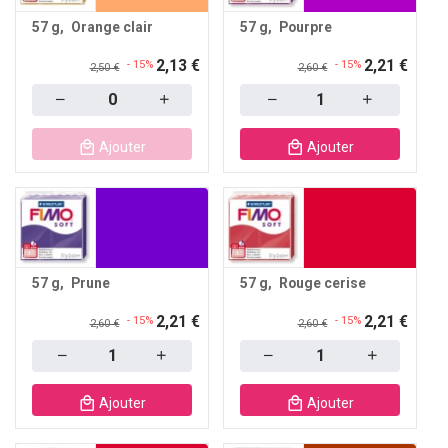
57 g
Orange clair
57 g
Pourpre
2,13 €
2,21 €
- 15%
- 15%
2,50 €
2,60 €
Quantity
Quantity
Ajouter
Ajouter
57 g
Prune
57 g
Rouge cerise
2,21 €
2,21 €
- 15%
- 15%
2,60 €
2,60 €
Quantity
Quantity
Ajouter
Ajouter