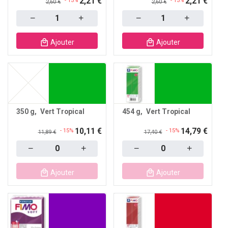
2,21 €
2,21 €
- 15%
- 15%
2,60 €
2,60 €
Quantity
Quantity
Ajouter
Ajouter
350 g
Vert Tropical
454 g
Vert Tropical
10,11 €
14,79 €
- 15%
- 15%
11,89 €
17,40 €
Quantity
Quantity
Ajouter
Ajouter