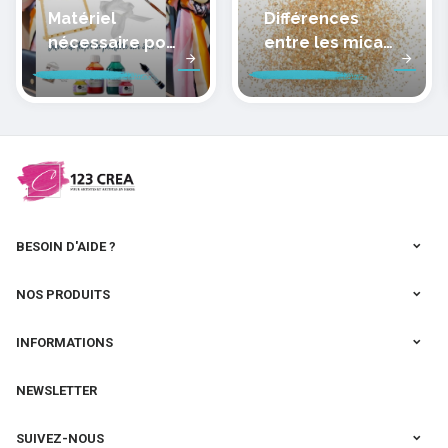
Matériel
Différences
nécessaire pour
entre les micas
peindre la soie
des pâtes
polymères
cernit
BESOIN D'AIDE ?
NOS PRODUITS
INFORMATIONS
NEWSLETTER
SUIVEZ-NOUS