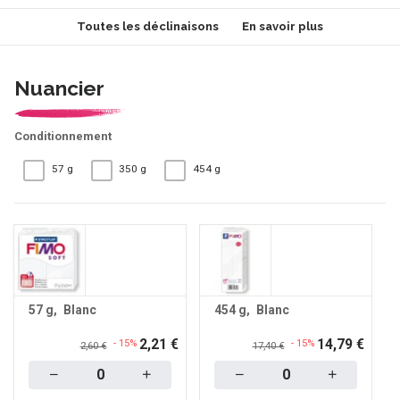
Toutes les déclinaisons
En savoir plus
Nuancier
Conditionnement
57 g
350 g
454 g
57 g
Blanc
454 g
Blanc
2,21 €
14,79 €
- 15%
- 15%
2,60 €
17,40 €
Quantity
Quantity