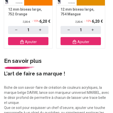
12 mm biseau large
12 mm biseau large
752 Orange
754 Mangue
6,20 €
6,20 €
- 15%
- 15%
7,30 €
7,30 €
Quantity
Quantity
Ajouter
Ajouter
En savoir plus
L’art de faire sa marque !
Riche de son savoir-faire de création de couleurs acryliques, la
marque belge DARWI, lance son marqueur universel MARBEL, avec
le désir profond de permettre à chacun de laisser une trace belle
et unique.
Que ce soit pour esquisser un chef-d'oeuvre, ajouter une touche
personnelle à un objet du quotidien, ou simplement explorer les