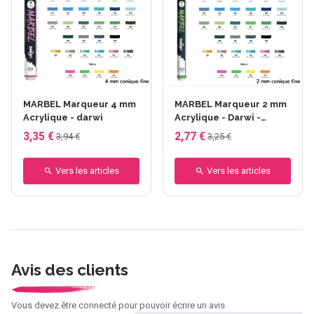
MARBEL Marqueur 4 mm
MARBEL Marqueur 2 mm
Acrylique - darwi
Acrylique - Darwi -
Marqueurs pointes - 2
3,35 €
2,77 €
3,94 €
3,25 €
mm conique fine,
Catégorie couleurs -
Vers les articles
Vert , Marbel couleurs -
Vers les articles
636 argile verte
Avis des clients
Vous devez être connecté pour pouvoir écrire un avis