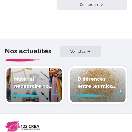
Connexion
Nos actualités
Voir plus
Matériel
Différences
nécessaire pour
entre les micas
peindre la soie
des pâtes
polymères
cernit