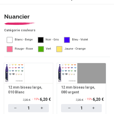
Nuancier
Catégorie couleurs
Blanc - Beige
Noir - Gris
Bleu - Violet
Rouge - Rose
Vert
Jaune - Orange
12 mm biseau large
12 mm biseau large
010 Blanc
080 argent
6,20 €
6,20 €
- 15%
- 15%
7,30 €
7,30 €
Quantity
Quantity