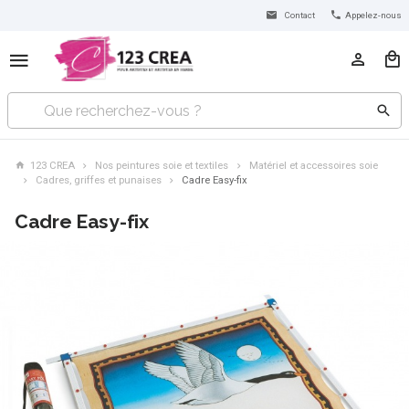
Contact
Appelez-nous
123 CREA
Nos peintures soie et textiles
Matériel et accessoires soie
Cadres, griffes et punaises
Cadre Easy-fix
Cadre Easy-fix