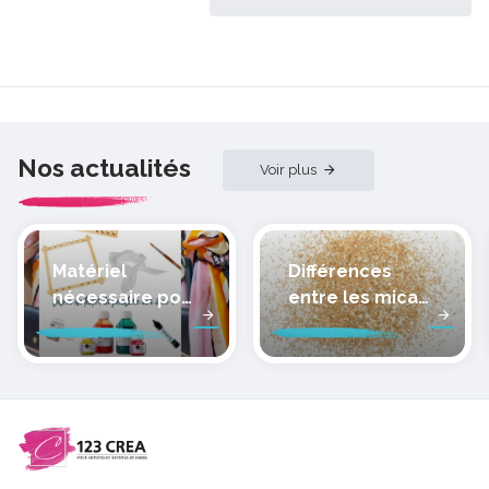
Nos actualités
Voir plus
Matériel
Différences
nécessaire pour
entre les micas
peindre la soie
des pâtes
polymères
cernit