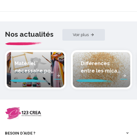
Nos actualités
Voir plus
Matériel
Différences
nécessaire pour
entre les micas
peindre la soie
des pâtes
polymères
cernit
BESOIN D'AIDE ?