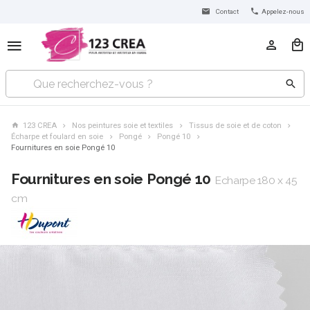
Contact
Appelez-nous
123 CREA
Nos peintures soie et textiles
Tissus de soie et de coton
Écharpe et foulard en soie
Pongé
Pongé 10
Fournitures en soie Pongé 10
Fournitures en soie Pongé 10
Echarpe 180 x 45
cm