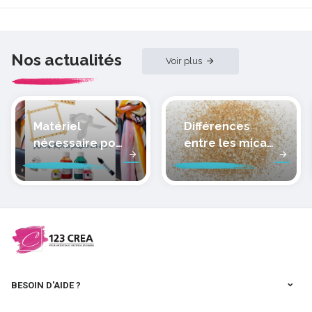
Nos actualités
Voir plus
Matériel
Différences
nécessaire pour
entre les micas
peindre la soie
des pâtes
polymères
cernit
BESOIN D'AIDE ?