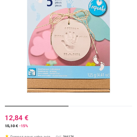
12,84 €
15,10 €
-15%
Réf:
266176