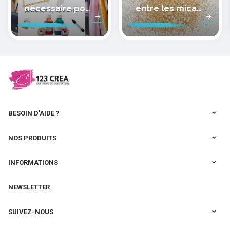
nécessaire pour
entre les micas
peindre la soie
des pâtes
polymères
cernit
BESOIN D'AIDE ?
NOS PRODUITS
INFORMATIONS
NEWSLETTER
SUIVEZ-NOUS