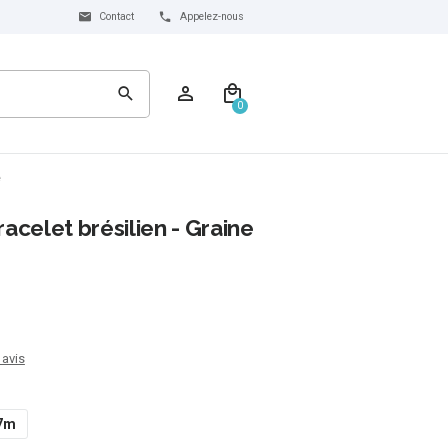
Contact
Appelez-nous
0
e
racelet brésilien - Graine
 avis
 7m