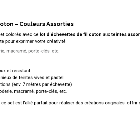
Coton – Couleurs Assorties
 et colorés avec ce
lot d'échevettes de fil coton
aux
teintes assor
nte pour exprimer votre créativité.
rie, macramé, porte-clés, etc.
oux et résistant
ieux de teintes vives et pastel
tions (env. 7 mètres par échevette)
roderie, macramé, porte-clés, etc.
e set est l’allié parfait pour réaliser des créations originales, offr
s