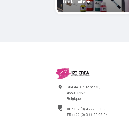
Lire la suite
Rue de la clef n°74D,
4650 Herve
Belgique
BE :
+32 (0) 4 277 06 35
FR :
+33 (0) 3 66 32 08 24