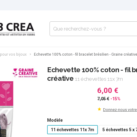
 pour vos bijoux
Echevette 100% coton - fil bracelet brésilien - Graine créativ
Echevette 100% coton - fil b
créative
11 échevettes 11x 7m
6,00 €
7,05 €
-15%
Donnez-nous votre
Modèle
11 échevettes 11x 7m
5 échevettes 5 x