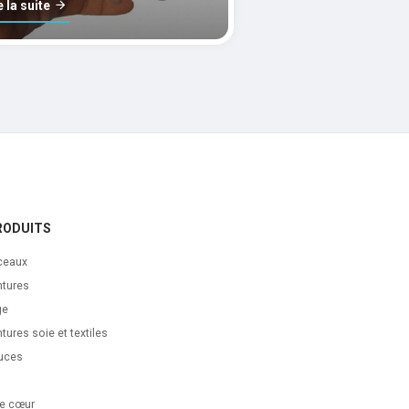
e la suite
RODUITS
ceaux
ntures
ge
tures soie et textiles
uces
s
e cœur