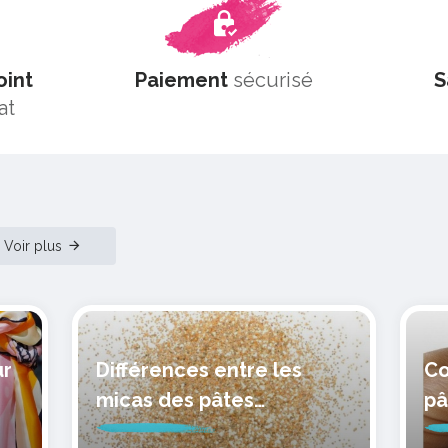
oint
Paiement
sécurisé
S
at
Voir plus
ur
Différences entre les
Co
micas des pâtes
pâ
polymères cernit
mo