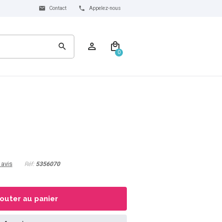
Contact
Appelez-nous
0
 avis
Réf:
5356070
jouter au panier