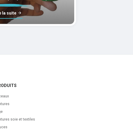
lle?
e la suite
RODUITS
ceaux
ntures
ge
tures soie et textiles
uces