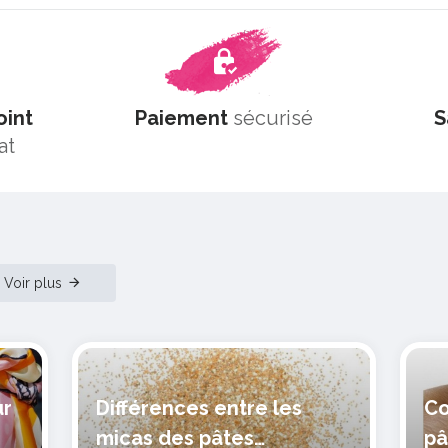
oint
Paiement
sécurisé
S
at
Voir plus
ur
Différences entre les
Co
micas des pâtes
pâ