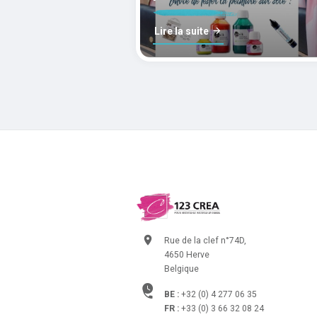
Lire la suite
Rue de la clef n°74D,
4650 Herve
Belgique
BE :
+32 (0) 4 277 06 35
FR :
+33 (0) 3 66 32 08 24