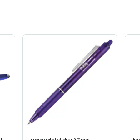
U
Frixion pilot clicker 0,7 mm -
Fri