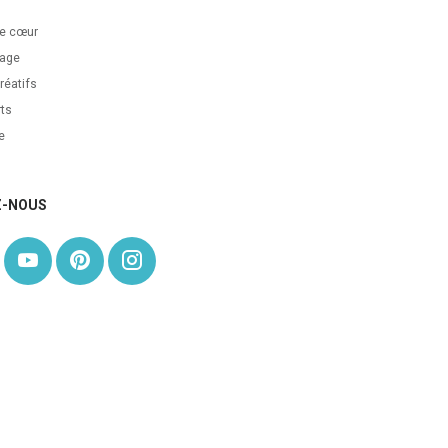
s
e cœur
age
réatifs
ts
e
Z-NOUS