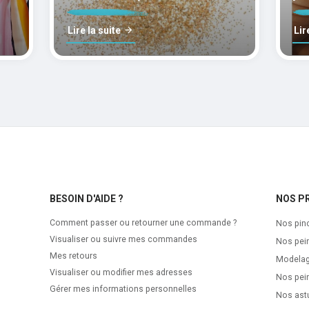
polymères cernit
mo
Lire la suite
Lir
BESOIN D'AIDE ?
NOS P
Comment passer ou retourner une commande ?
Nos pin
Visualiser ou suivre mes commandes
Nos pei
Mes retours
Modela
Visualiser ou modifier mes adresses
Nos pein
Gérer mes informations personnelles
Nos ast