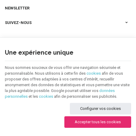
NEWSLETTER
SUIVEZ-NOUS
Une expérience unique
Nous sommes soucieux de vous offrir une navigation sécurisée et
personnalisable. Nous utilisons à cette fin des
cookies
afin de vous
proposer des offres adaptées à vos centres d’intérêt, recueillir
anonymement des données de statistiques et vous permettre une visite
la plus agréable possible. Google pourrait utiliser vos
données
personnelles
et les
cookies
afin de personnaliser ses publicités.
123 CREA | N° d'entreprise : BE0655.921.918 |
Mentions légales & Contact
|
Configurer vos cookies
Conditions générales
Conditions d'utilisation du site web
|
Cookies
|
Données personnelles
|
Traitement de vos données par Google
Accepter tous les cookies
© Copyright 2026 -
E-net Business
, accélérateur d'e-commerce pour
commerçants, indépendants & PME