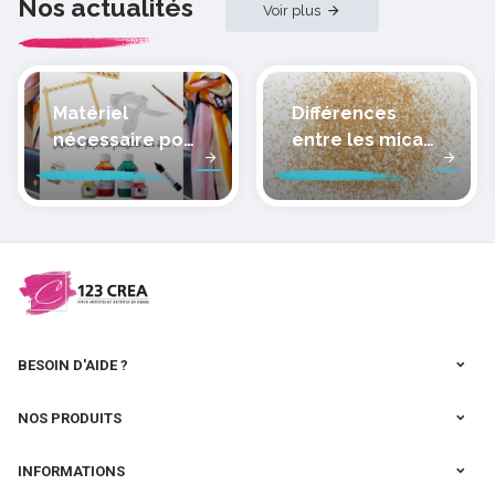
Nos actualités
Voir plus
Matériel
Différences
nécessaire pour
entre les micas
peindre la soie
des pâtes
polymères
cernit
BESOIN D'AIDE ?
NOS PRODUITS
INFORMATIONS