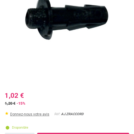
1,02 €
1,20 €
-15%
Donnez-nous votre avis
Réf:
AJ.ZRACCORD
Disponible