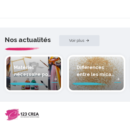
Nos actualités
Voir plus
Matériel
Différences
nécessaire pour
entre les micas
peindre la soie
des pâtes
polymères
cernit