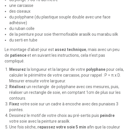
une carcasse
des ciseaux
du polyphane (du plastique souple double avec une face
adhésive)
du ruban colle
de la peinture pour soie thermofixable arasilk ou marabu silk
du serti en tube
Le montage d'abat-jour est
assez technique
, mais avec un peu
de
patience
et en suivant les instructions, cela n'est pas
compliqué.
Mesurez
la longueur et la largeur de votre
polyphane
pour cela,
calculer le périmètre de votre carcasse, pour rappel :
P = π x D.
Mesurer ensuite votre largueur.
Réalisez
un rectangle de polyphane avec ces mesures, puis,
réaliser un rectangle de soie, en comptant 1cm de plus sur les
contours.
Fixez
votre soie sur un cadre à encoche avec des punaises 3
pointes.
Dessinez le motif de votre choix au pré-sertis puis
peindre
votre soie avec la peinture arasilk.
Une fois sèche,
repassez votre soie 5 min
afin que la couleur