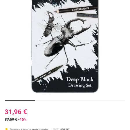
31,96 €
37,59 €
-15%
Réf:
400-09