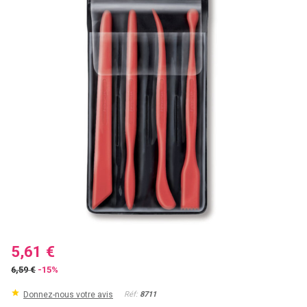
5,61 €
6,59 €
-15%
Donnez-nous votre avis
Réf:
8711