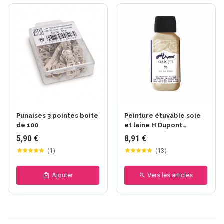
Punaises 3 pointes boite
Peinture étuvable soie
de 100
et laine H Dupont
Classique
5,90 €
8,91 €
(
1
)
(
13
)
Ajouter
Vers les articles