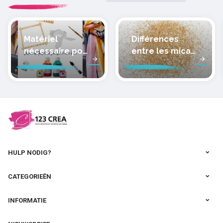
Matériel
Différences
nécessaire pour
entre les micas
peindre la soie
des pâtes
polymères
cernit
HULP NODIG?
CATEGORIEËN
INFORMATIE