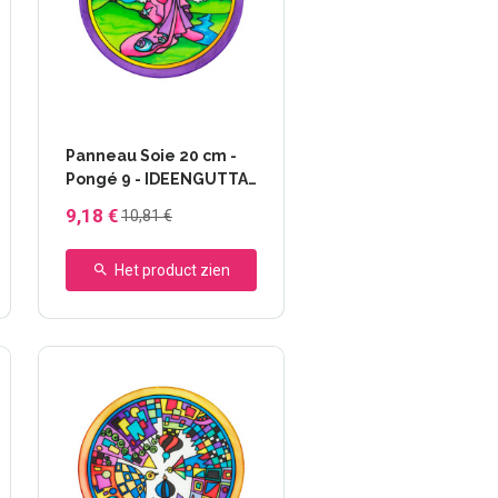
Panneau Soie 20 cm -
Pongé 9 - IDEENGUTTA
- 46643 Osaka
9,18 €
10,81 €
Het product zien