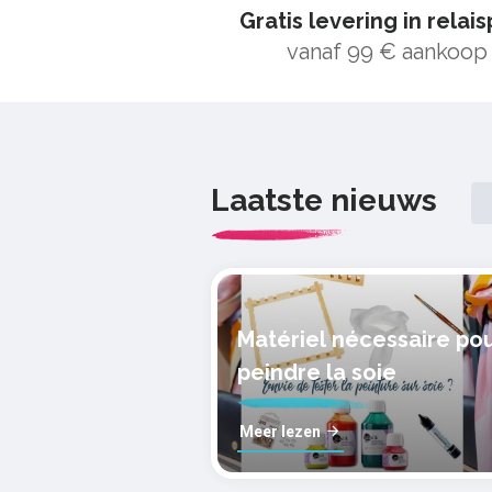
Gratis levering in relai
vanaf 99 € aankoop
Laatste nieuws
Matériel nécessaire po
peindre la soie
Meer lezen