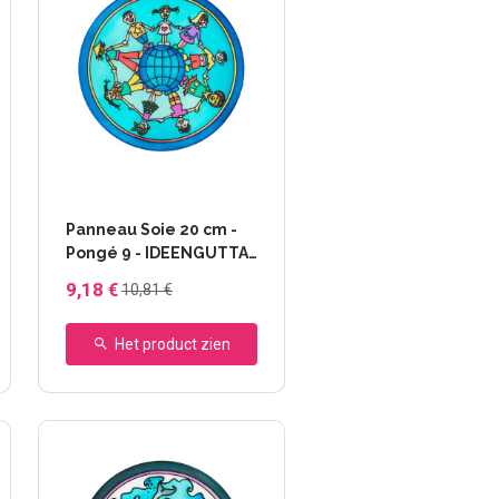
Panneau Soie 20 cm -
Pongé 9 - IDEENGUTTA
- 46632 World
9,18 €
10,81 €
Het product zien