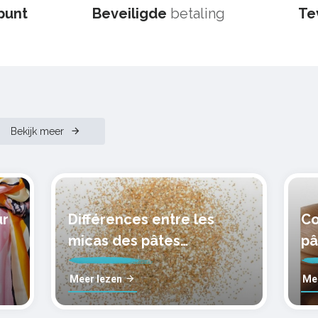
spunt
Beveiligde
betaling
Te
Bekijk meer
ur
Différences entre les
Co
micas des pâtes
pâ
polymères cernit
mo
Meer lezen
Me