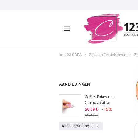
123 CREA
Zijde en Textielverven
Zi
AANBIEDINGEN
Coffret Patagom -
Graine créative
-15%
26,09 €
30,70 €
Alle aanbiedingen