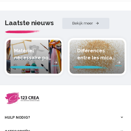
Laatste nieuws
Bekijk meer
Matériel
Différences
nécessaire pour
entre les micas
peindre la soie
des pâtes
polymères
cernit
HULP NODIG?