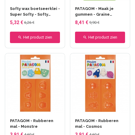
Softy wax boetseerklei -
PATAGOM - Maak je
Super Softy - Softy
gummen - Graine
Assortiment de 6 x 62 g
Créative
5,32 €
8,41 €
6,26 €
9,90 €
Het product zien
Het product zien
PATAGOM - Rubberen
PATAGOM - Rubberen
mal - Monstre
mal - Cosmos
3,91 €
3,91 €
4,60 €
4,60 €