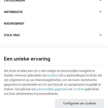
CATEGORIEËN
INFORMATIE
NIEUWSBRIEF
VOLG ONS
Een unieke ervaring
We doen er alles aan om u een veilige en persoonlijke navigatie te
bieden. Hiervoor gebruiken wij
cookies
om u aanbiedingen te doen die
zijn afgestemd op uw interessegebieden, om anoniem statistische
gegevens te verzamelen en om uw bezoek zo aangenaam mogelijk te
maken. Google kan uw
persoonlijke gegevens
en
cookies
gebruiken
om haar advertenties te personaliseren.
123 CREA | Ondernemingsnr : BE0655.921.918 |
Juridische informatie & contact
|
Configureer uw cookies
Algemene Voorwaarden
Gebruiksvoorwaarden van de website
|
Cookies
|
Persoonsgegevens
|
Verwerking