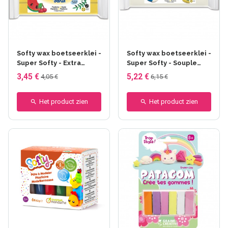
+5 anderen
+5 anderen
Softy wax boetseerklei -
Softy wax boetseerklei -
Super Softy - Extra
Super Softy - Souple
souple (Super Softy)
(softy)
3,45 €
5,22 €
4,05 €
6,15 €
Het product zien
Het product zien