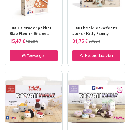
FIMO sieradenpakket
FIMO beeldjeskoffer 21
Slab Fleuri - Graine
stuks - Kitty Family
Créative
15,47 €
31,75 €
18,20 €
37,35 €
Toevoegen
Het product zien