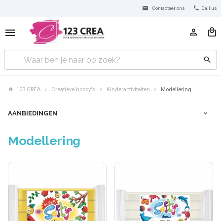
Contacteer ons
Call us
123 CREA
Creatieve hobby's
Kinderactiviteiten
Modellering
AANBIEDINGEN
Modellering