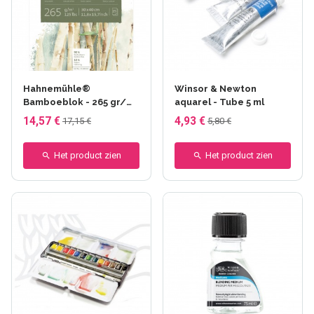
+111 anderen
Hahnemühle®
Winsor & Newton
Bamboeblok - 265 gr/m²
aquarel - Tube 5 ml
- Aan 4 zijden verlijmd
14,57 €
4,93 €
17,15 €
5,80 €
Het product zien
Het product zien