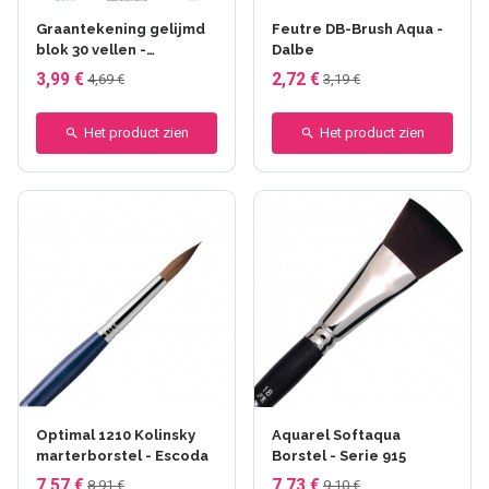
Graantekening gelijmd
Feutre DB-Brush Aqua -
blok 30 vellen -
Dalbe
Clairefontaine - A5
3,99 €
2,72 €
4,69 €
3,19 €
Het product zien
Het product zien
Optimal 1210 Kolinsky
Aquarel Softaqua
marterborstel - Escoda
Borstel - Serie 915
7,57 €
7,73 €
8,91 €
9,10 €