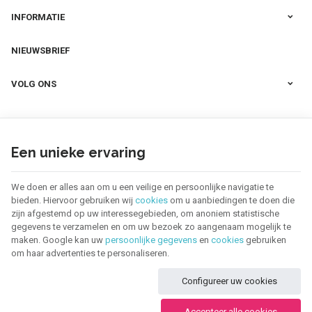
INFORMATIE
NIEUWSBRIEF
VOLG ONS
Een unieke ervaring
We doen er alles aan om u een veilige en persoonlijke navigatie te
bieden. Hiervoor gebruiken wij
cookies
om u aanbiedingen te doen die
zijn afgestemd op uw interessegebieden, om anoniem statistische
gegevens te verzamelen en om uw bezoek zo aangenaam mogelijk te
maken. Google kan uw
persoonlijke gegevens
en
cookies
gebruiken
om haar advertenties te personaliseren.
123 CREA | Ondernemingsnr : BE0655.921.918 |
Juridische informatie & contact
|
Configureer uw cookies
Algemene Voorwaarden
Gebruiksvoorwaarden van de website
|
Cookies
|
Persoonsgegevens
|
Verwerking
van uw gegevens door Google
Accepteer alle cookies