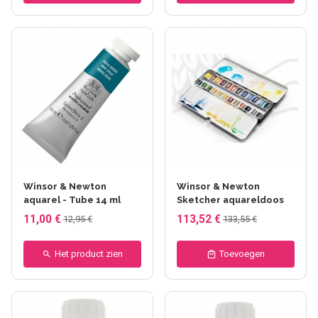
+111 anderen
Winsor & Newton
Winsor & Newton
aquarel - Tube 14 ml
Sketcher aquareldoos
11,00 €
113,52 €
12,95 €
133,55 €
Het product zien
Toevoegen