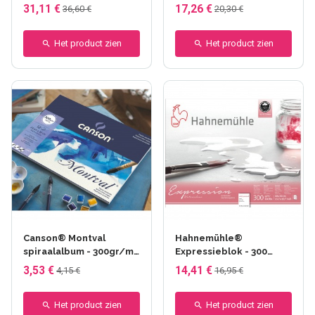
Arches
31,11 €
17,26 €
36,60 €
20,30 €
Het product zien
Het product zien
Canson® Montval
Hahnemühle®
spiraalalbum - 300gr/m²
Expressieblok - 300
- Fijne korrel
gr/m² - Aan 4 zijden
3,53 €
14,41 €
4,15 €
16,95 €
verlijmd - Fijne korrel
Het product zien
Het product zien