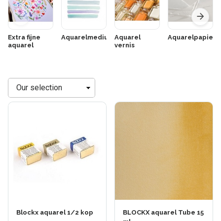
Extra fijne
Aquarelmediums
Aquarel
Aquarelpapier
aquarel
vernis
Sorteren
op
+74 anderen
+74 anderen
Blockx aquarel 1/2 kop
BLOCKX aquarel Tube 15