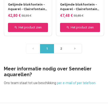
Gelijmde blokfontein -
Gelijmde blokfontein -
Aquarel - Clairefontaine
Aquarel - Clairefontaine
- collé 4 côtés - 25F -
- collé 4 côtés - 25F -
42,80 €
47,48 €
50,35 €
55,85 €
24x30cm - Grain fin
30x40cm - Grain fin
Het product zien
Het product zien
1
2
Meer informatie nodig over Sennelier
aquarellen?
Ons team staat tot uw beschikking
per e-mail of per telefoon