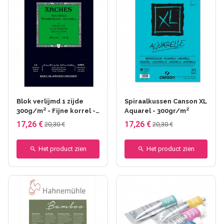
Blok verlijmd 1 zijde
Spiraalkussen Canson XL
300g/m² - Fijne korrel -
Aquarel - 300gr/m²
Bogen
17,26 €
17,26 €
20,30 €
20,30 €
Het product zien
Het product zien