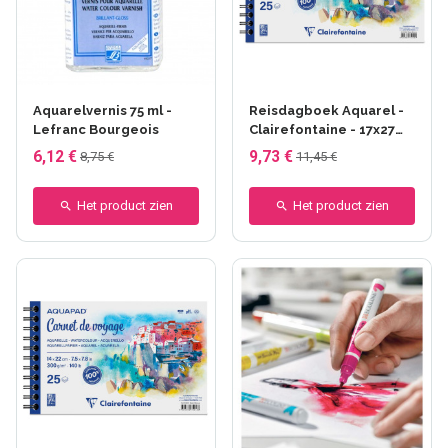
Aquarelvernis 75 ml -
Reisdagboek Aquarel -
Lefranc Bourgeois
Clairefontaine - 17x27
cm
6,12 €
9,73 €
8,75 €
11,45 €
Het product zien
Het product zien
+46 anderen