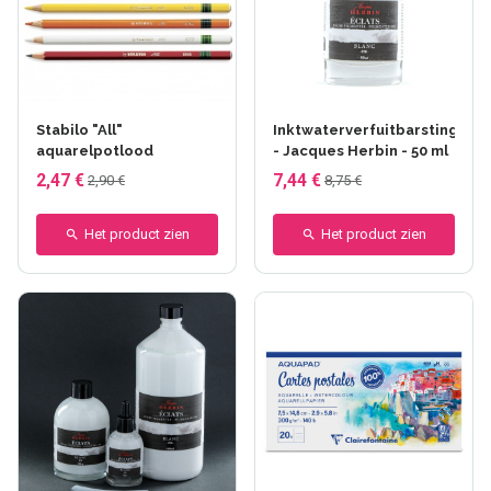
+1 andere
+65 anderen
Stabilo "All"
Inktwaterverfuitbarstingen
aquarelpotlood
- Jacques Herbin - 50 ml
2,47 €
7,44 €
2,90 €
8,75 €
Het product zien
Het product zien