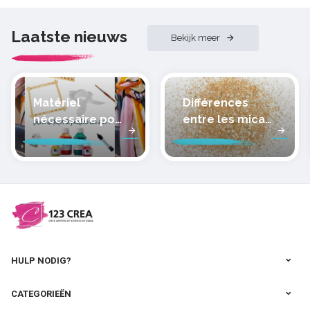
Laatste nieuws
Bekijk meer
Matériel
Différences
nécessaire pour
entre les micas
peindre la soie
des pâtes
polymères
cernit
HULP NODIG?
CATEGORIEËN