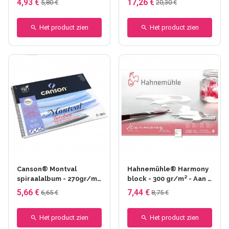
4,93 €
17,26 €
5,80 €
20,30 €
Het product zien
Het product zien
Canson® Montval
Hahnemühle® Harmony
spiraalalbum - 270gr/m²
block - 300 gr/m² - Aan 4
- Handdoekkorrel
zijden verlijmd - Fijne
5,66 €
7,44 €
6,65 €
8,75 €
korrel
Het product zien
Het product zien