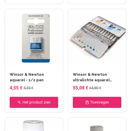
+110 anderen
Winsor & Newton
Winsor & Newton
aquarel - 1/2 pan
ultralichte aquarel
metalen doos
4,55 €
55,08 €
5,35 €
64,80 €
Het product zien
Toevoegen