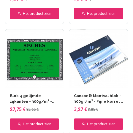
Het product zien
Het product zien
Blok 4 gelijmde
Canson® Montval blok -
zijkanten - 300g/m² -
300gr/m² - Fijne korrel -
Fijne korrel - Bogen
4 zijden verlijmd
27,75 €
3,27 €
32,65 €
3,85 €
Het product zien
Het product zien