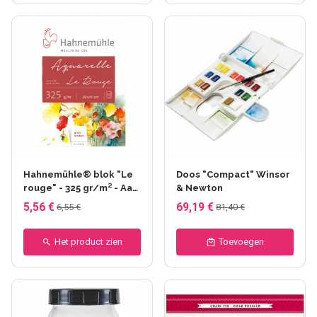
Hahnemühle® blok "Le
Doos "Compact" Winsor
rouge" - 325 gr/m² - Aan
& Newton
4 zijden verlijmd - Fijne
5,56 €
69,19 €
6,55 €
81,40 €
korrel
Het product zien
Toevoegen