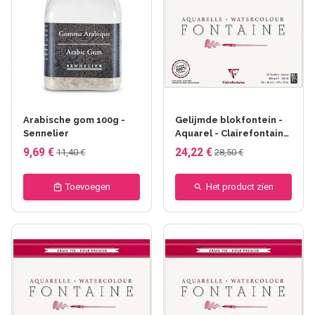
Arabische gom 100g -
Gelijmde blokfontein -
Sennelier
Aquarel - Clairefontaine
- collé 1 côté - 10F -
9,69 €
24,22 €
11,40 €
28,50 €
26x36cm - Grain fin
Toevoegen
Het product zien