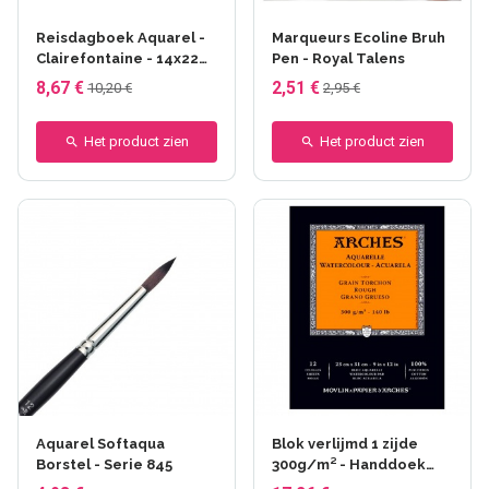
Reisdagboek Aquarel -
Marqueurs Ecoline Bruh
Clairefontaine - 14x22
Pen - Royal Talens
cm
8,67 €
2,51 €
10,20 €
2,95 €
Het product zien
Het product zien
Aquarel Softaqua
Blok verlijmd 1 zijde
Borstel - Serie 845
300g/m² - Handdoek
korrel - Arches