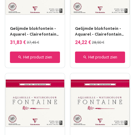
Gelijmde blokfontein -
Gelijmde blokfontein -
Aquarel - Clairefontaine
Aquarel - Clairefontaine
- collé 1 côté - 10F -
- collé 4 côtés - 25F -
31,83 €
24,22 €
37,45 €
28,50 €
31x41cm - Grain fin
18x24cm - Grain fin
Het product zien
Het product zien