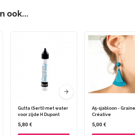
 ook...
Gutta (Serti) met water
A5-sjabloon - Grain
voor zijde H Dupont
Créative
5,80 €
5,00 €