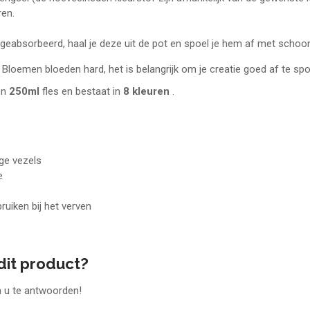
ren.
s geabsorbeerd, haal je deze uit de pot en spoel je hem af met schoo
Bloemen bloeden hard, het is belangrijk om je creatie goed af te spo
en
250ml
fles en bestaat in
8 kleuren
.
ige vezels
e
ruiken bij het verven
dit product?
 u te antwoorden!