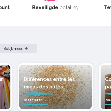
spunt
Beveiligde
betaling
Te
Bekijk meer
ur
Différences entre les
Co
micas des pâtes
pâ
polymères cernit
mo
Meer lezen
Me