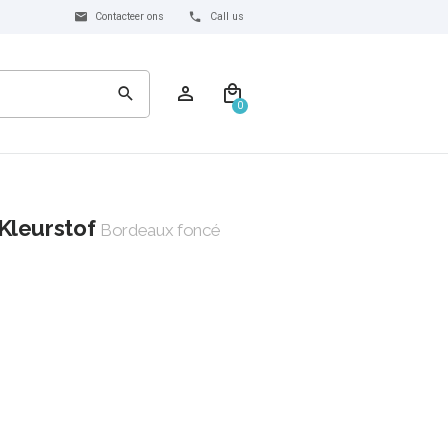
Contacteer ons
Call us
0
Kleurstof
Bordeaux foncé