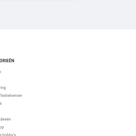
ORIEËN
n
ring
 Textielverven
s
s
ideeën
oop
e hobby's