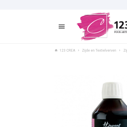
123 CREA
Zijde en Textielverven
Zi