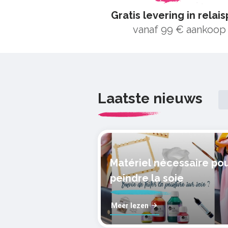
Gratis levering in relai
vanaf 99 € aankoop
Laatste nieuws
Matériel nécessaire po
peindre la soie
Meer lezen