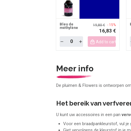
Bleu de
- 15%
19,80 €
méthylène
16,83 €
Quantity
Add to cart mobile
Meer info
De pluimen & Flowers is ontworpen om a
Het bereik van verfver
U kunt uw accessoires in een pan
verv
Voor een braadpankleurstof, vul je 
Giet vervolgens de kleurstof in je 