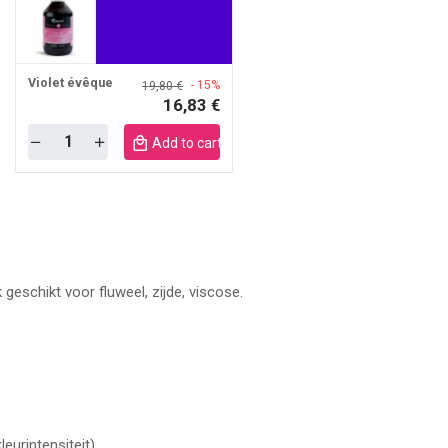
Violet évêque
- 15%
19,80 €
16,83 €
Quantity
obile
Add to cart mobile
eschikt voor fluweel, zijde, viscose.
eurintensiteit)