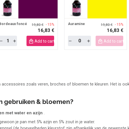
Bordeaux foncé
Auramine
- 15%
- 15%
19,80 €
19,80 €
16,83 €
16,83 €
Quantity
Quantity
Add to cart mobile
Add to cart m
ccessoires zoals veren, broches of bloemen te kleuren. Het is ook g
en gebruiken & bloemen?
en met water en azijn
.
gewoon je pan met 5% azijn en 5% zout in je water.
mengsel (de hoeveelheden kleurstof zijn afhankelijk van de gewenste kl