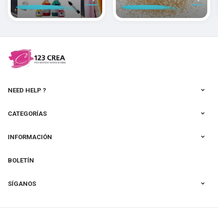
pintar sobre
de las arcillas
seda
poliméricas de
Cernit
NEED HELP ?
CATEGORÍAS
INFORMACIÓN
BOLETÍN
SÍGANOS