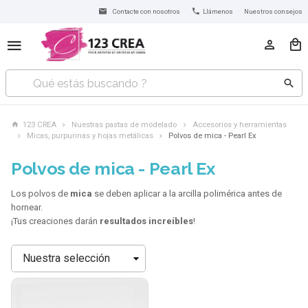
Contacte con nosotros
Llámenos
Nuestros consejos
123 CREA
Nuestras pastas de modelado
Accesorios y herramientas
Micas, purpurinas y hojas metálicas
Polvos de mica - Pearl Ex
Polvos de mica - Pearl Ex
Los polvos de
mica
se deben aplicar a la arcilla polimérica antes de
hornear.
¡Tus creaciones darán
resultados increíbles
!
Ordenar
por