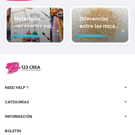
Materiales
Diferencias
necesarios para
entre las micas
pintar sobre
de las arcillas
seda
poliméricas de
Cernit
NEED HELP ?
CATEGORÍAS
INFORMACIÓN
BOLETÍN