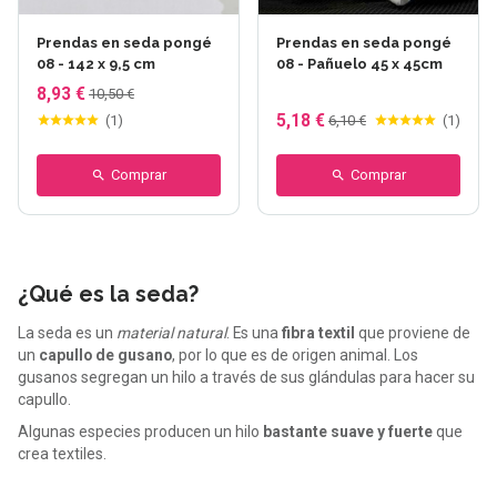
Prendas en seda pongé
Prendas en seda pongé
08 - 142 x 9,5 cm
08 - Pañuelo 45 x 45cm
8,93 €
10,50 €
5,18 €
(
1
)
6,10 €
(
1
)
Comprar
Comprar
¿Qué es la seda?
La seda es un
material natural
. Es una
fibra textil
que proviene de
un
capullo de gusano
, por lo que es de origen animal. Los
gusanos segregan un hilo a través de sus glándulas para hacer su
capullo.
Algunas especies producen un hilo
bastante suave y fuerte
que
crea textiles.