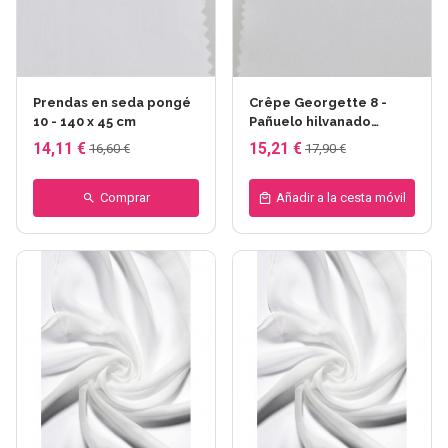
Prendas en seda pongé
Crêpe Georgette 8 -
10 - 140 x 45 cm
Pañuelo hilvanado
(préroulottée) 180 x 45
14,11 €
15,21 €
16,60 €
17,90 €
cm
Comprar
Añadir a la cesta móvil