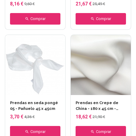
8,16 €
21,67 €
9,60 €
25,49 €
Comprar
Comprar
Prendas en seda pongé
Prendas en Crepe de
05 - Pañuelo 45 x 45cm
China - 180 x 45 cm -
Crepe de China 12
3,70 €
18,62 €
4,36 €
21,90 €
Comprar
Comprar