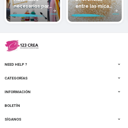
necesarios para
entre las micas
pintar sobre
de las arcillas
seda
poliméricas de
Cernit
NEED HELP ?
CATEGORÍAS
INFORMACIÓN
BOLETÍN
SÍGANOS