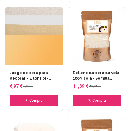
Juego de cera para
Relleno de cera de vela
decorar - 4 tons or-
100% soja - Semilla
argent
creativa - 380 gr
6,97 €
11,39 €
8,20 €
13,39 €
Comprar
Comprar