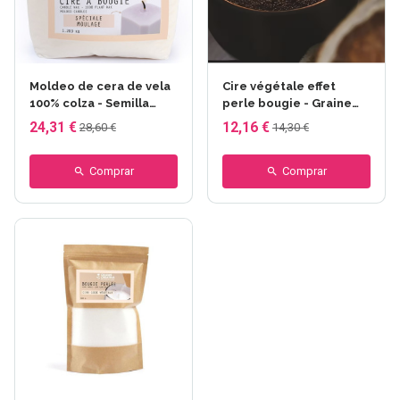
Moldeo de cera de vela
Cire végétale effet
100% colza - Semilla
perle bougie - Graine
creativa - 1,2 kg
créative - Negro
24,31 €
12,16 €
28,60 €
14,30 €
Comprar
Comprar