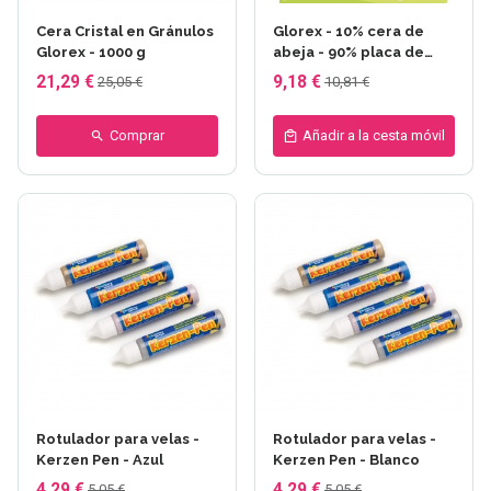
Cera Cristal en Gránulos
Glorex - 10% cera de
Glorex - 1000 g
abeja - 90% placa de
parafina
21,29 €
9,18 €
25,05 €
10,81 €
Comprar
Añadir a la cesta móvil
Rotulador para velas -
Rotulador para velas -
Kerzen Pen - Azul
Kerzen Pen - Blanco
4,29 €
4,29 €
5,05 €
5,05 €