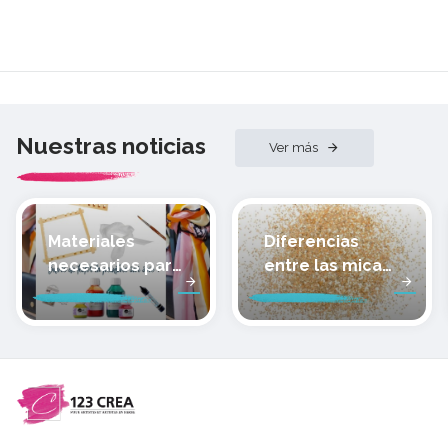
Nuestras noticias
Ver más
Materiales
Diferencias
necesarios para
entre las micas
pintar sobre
de las arcillas
seda
poliméricas de
Cernit