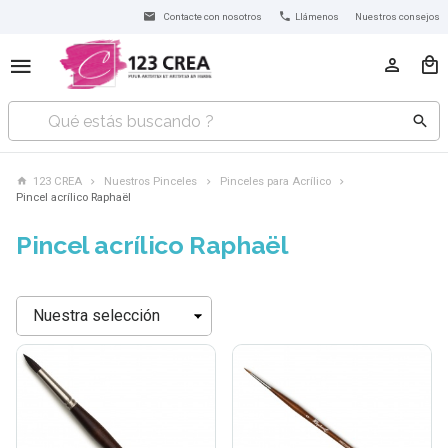
Contacte con nosotros
Llámenos
Nuestros consejos
123 CREA
Nuestros Pinceles
Pinceles para Acrílico
Pincel acrílico Raphaël
Pincel acrílico Raphaël
Ordenar
por