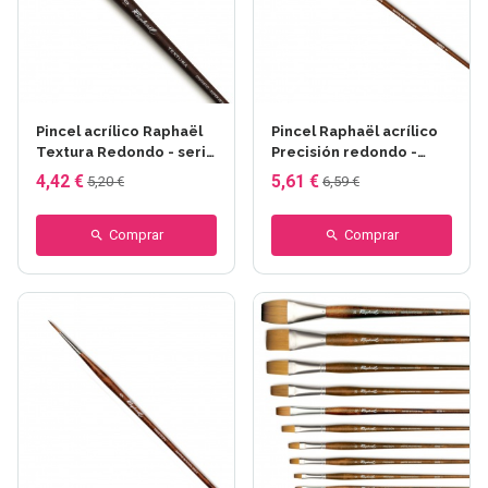
Pincel acrílico Raphaël
Pincel Raphaël acrílico
Textura Redondo - serie
Precisión redondo -
860
Serie 8900
4,42 €
5,61 €
5,20 €
6,59 €
Comprar
Comprar