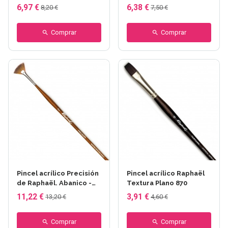
- Serie 8938
8940
6,97 €
6,38 €
8,20 €
7,50 €
Comprar
Comprar
Pincel acrílico Precisión
Pincel acrílico Raphaël
de Raphaël. Abanico -
Textura Plano 870
Serie 8970
11,22 €
3,91 €
13,20 €
4,60 €
Comprar
Comprar