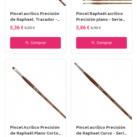
Pincel acrílico Precisión
Pincel Raphaël acrílico
de Raphael. Trazador -
Precisión plano - Serie
Serie 8910
8930
5,36 €
5,86 €
6,30 €
6,90 €
Comprar
Comprar
Pincel Acrílico Precisión
Pincel acrílico Precisión
de Raphaël Plano Corto
de Raphael Curvo - Serie