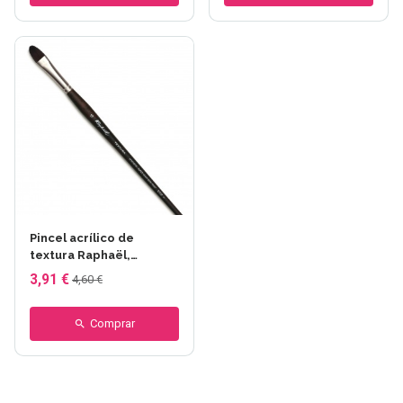
Pincel acrílico de
textura Raphaël,
desgastado, curvado,
3,91 €
4,60 €
serie 8702
Comprar